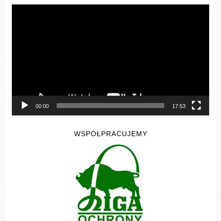
Odtwarzacz
video
00:00
17:53
WSPÓŁPRACUJEMY