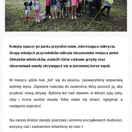
Kolejny spacer po parku przyniósł nowe, interesujące odkrycia.
Grupa młodych przyrodników odkryła niesamowite miejsce pełne
ślimaków winniczków, znaleźli różne ciekawe grzyby oraz
obserwowali owady ukrywające się w porowatej korze topoli.
W miejscu gdzie buk „tuli” się do jesiona, zauważyliśmy wspaniałą
wylinkę węża. Zapewne należała do zaskrońca, który porzucił ją, aby
przybrać nową okrywę. Byliśmy też nad stawem, w którym żyją żaby,
ryby i liczne wodne owady. Kilka udało się złowić, oglądnąć a
następnie wypuścić.
Na naszej drodze stanęły pokrzywy i pomimo początkowych trudności,
wszyscy cali i zadowoleni dotarliśmy do celu
