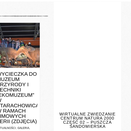
NTS / 0 VOTES
YCIECZKA DO
MUZEUM
RZYRODY I
ECHNIKI
EKOMUZEUM”
W
TARACHOWICACH
W RAMACH
WIRTUALNE ZWIEDZANIE
ZIMOWYCH
CENTRUM NATURA 2000
ERII (ZDJĘCIA)
CZĘŚĆ 02 – PUSZCZA
SANDOMIERSKA
TUALNOŚCI
,
GALERIA
,