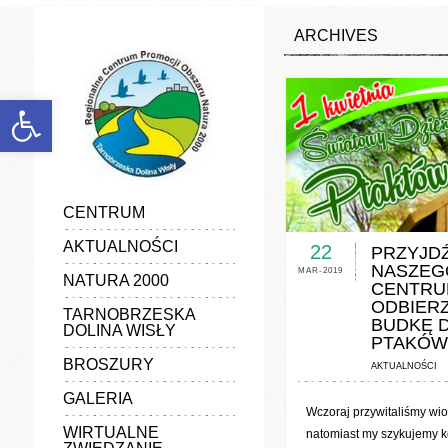
discount
experience
ARCHIVES
favorable
generalize
information
manufacturers
marketing
Otwórz pasek narzędzi
popularize
poster
quality
vender
CENTRUM
0 COMMENTS / 0 V
AKTUALNOŚCI
22
PRZYJD
NASZEG
MAR-2019
NATURA 2000
CENTRU
ODBIER
TARNOBRZESKA
BUDKĘ 
DOLINA WISŁY
PTAKÓW
BROSZURY
AKTUALNOŚCI
GALERIA
Wczoraj przywitaliśmy wio
WIRTUALNE
natomiast my szykujemy k