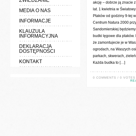
ZWIEDZANIE
akcję – dobrze ją znacie z
lat. 1 kwietnia w Światow
MEDIA O NAS
Ptaków od godziny 9-tej 
INFORMACJE
Centrum Natura 2000 przy
Sandomierskiej będziemy
KLAUZULA
INFORMACYJNA
budki lęgowe dla ptaków. 
że zamontujecie je w Was
DEKLARACJA
ogrodach, na Waszych os
DOSTĘPNOŚCI
parkach, skwerach, zieleń
KONTAKT
Każda budka to […]
0 COMMENTS / 0 VOTES
RE