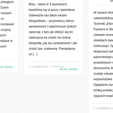
GA
 ubiegłych
filmy – także w 3 wymiarach,
y Dzień
bawiliśmy się w quizy i kalambury.
W ramach feri
w naszym
Odwiedzili nas także lokalni
odwiedziliśmy
 ul.
fotografowie – przyrodnicy, którzy
Techniki „Ek
 rozdawali
opowiedzieli o tajemnicach dzikich
Pazdura w Sta
Liczymy,
zwierząt, o tym jak zbliżyć się do
ciekawe muze
zych
zwierzęcia by zrobić mu dobrą
obiektach da
iedlach w
fotografię, jak się zamaskować i jak
hutniczego. S
cach.
zrobić tzw. czatownię. Pamiętajmy,
ekspozycji wy
że […]
paleontologic
prawdziwych 
0 COMMENTS / 0 VOTES
AD MORE
dinozaurów, kt
READ MORE
zostały odnal
województwa 
Oglądanie wy
krótką prelekc
żyjących wspó
0 COMMENTS 