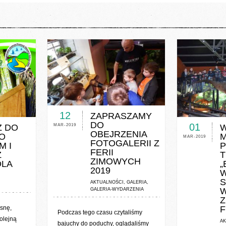
0 COMMENTS / 0 VOTES
OTES
0 COMME
12
ZAPRASZAMY
DO
01
MAR-2019
Ź DO
W
OBEJRZENIA
O
MAR-2019
FOTOGALERII Z
M I
P
FERII
Z
T
ZIMOWYCH
DLA
„
2019
S
AKTUALNOŚCI
,
GALERIA
,
GALERIA-WYDARZENIA
snę,
F
Podczas tego czasu czytaliśmy
olejną
AK
bajuchy do poduchy, oglądaliśmy