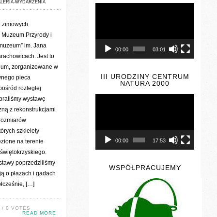
LERIA-WYDARZENIA
Odtwarzacz
video
i zimowych
 Muzeum Przyrody i
omuzeum” im. Jana
00:00
03:01
rachowicach. Jest to
um, zorganizowane w
III URODZINY CENTRUM
wnego pieca
NATURA 2000
pośród rozległej
Odtwarzacz
braliśmy wystawę
video
zną z rekonstrukcjami
rozmiarów
órych szkielety
00:00
17:53
ezione na terenie
świętokrzyskiego.
stawy poprzedziliśmy
WSPÓŁPRACUJEMY
ją o płazach i gadach
łcześnie, […]
/ 0 VOTES
READ MORE