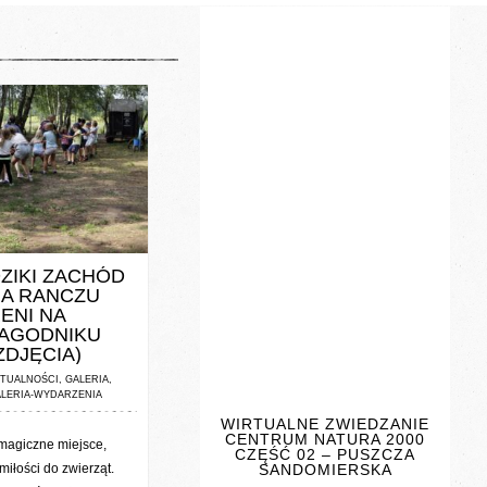
NTS / 0 VOTES
ZIKI ZACHÓD
A RANCZU
ENI NA
AGODNIKU
ZDJĘCIA)
TUALNOŚCI
,
GALERIA
,
LERIA-WYDARZENIA
WIRTUALNE ZWIEDZANIE
CENTRUM NATURA 2000
magiczne miejsce,
CZĘŚĆ 02 – PUSZCZA
SANDOMIERSKA
 miłości do zwierząt.