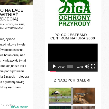
NTS / 0 VOTES
O NA ŁĄCE
WITNIE?
ZDJĘCIA)
TUALNOŚCI
,
GALERIA
,
LERIA-WYDARZENIA
PO CO JESTEŚMY –
CENTRUM NATURA 2000
owe, cykorie
oszki łąkowe i wiele
Odtwarzacz
video
ków poznaliśmy na
ie botanicznej nad
iśmy niezwykły świat
zdabiają nasze łąki i
00:00
01:46
nie podziękowania
la Szczepki – blogera
Z NASZYCH GALERII
 za ogromną dawkę
 którą się z nami
/ 0 VOTES
READ MORE