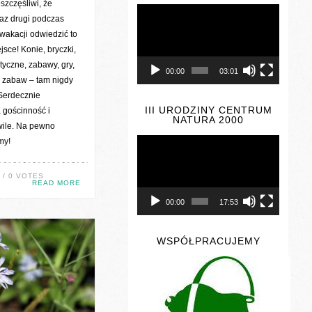
szczęśliwi, że
Odtwarzacz
video
az drugi podczas
wakacji odwiedzić to
sce! Konie, bryczki,
tyczne, zabawy, gry,
00:00
03:01
c zabaw – tam nigdy
Serdecznie
III URODZINY CENTRUM
 gościnność i
NATURA 2000
wile. Na pewno
Odtwarzacz
my!
video
/ 0 VOTES
READ MORE
00:00
17:53
WSPÓŁPRACUJEMY