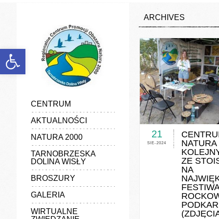
discount
experience
ARCHIVES
favorable
generalize
information
manufacturers
marketing
Otwórz pasek narzędzi
popularize
poster
quality
vender
CENTRUM
0 COMMENTS / 0 V
AKTUALNOŚCI
21
CENTRU
NATURA 2000
NATURA 
SIE-2024
KOLEJN
TARNOBRZESKA
ZE STOI
DOLINA WISŁY
NA
NAJWIĘ
BROSZURY
FESTIW
GALERIA
ROCKOW
PODKAR
WIRTUALNE
(ZDJĘCIA