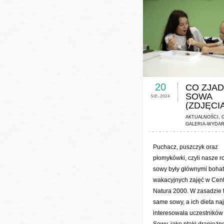
0 COMMENTS / 0 V
20
CO ZJAD
SOWA
SIE-2024
(ZDJĘCIA
AKTUALNOŚCI
,
GALERIA-WYDAR
Puchacz, puszczyk oraz
płomykówki, czyli nasze 
sowy były głównymi boha
wakacyjnych zajęć w Cen
Natura 2000. W zasadzie t
same sowy, a ich dieta naj
interesowała uczestników 