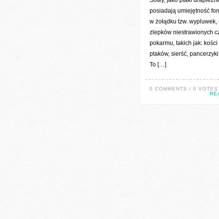
Sowy, jako ptaki drapieżn
posiadają umiejętność f
w żołądku tzw. wypluwek, 
zlepków niestrawionych c
pokarmu, takich jak: kości 
ptaków, sierść, pancerzyk
To […]
0 COMMENTS / 0 VOTES
RE