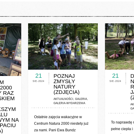
0 COMMENTS / 0 VOTES
0 COMME
OTES
21
21
POZNAJ
D
ZMYSŁY
N
M
SIE-2024
SIE-2024
NATURY
R
2000
(ZDJĘCIA)
J
Y RAZ
(
SKIEM
AKTUALNOŚCI
,
GALERIA
,
GALERIA-WYDARZENIA
AK
KSZYM
GA
ALU
Ostatnie zajęcia wakacyjne w
YM NA
To naprawdę 
Centrum Natura 2000 niestety już
PACIU
pełne ciepła i
)
za nami. Pani Ewa Bundz