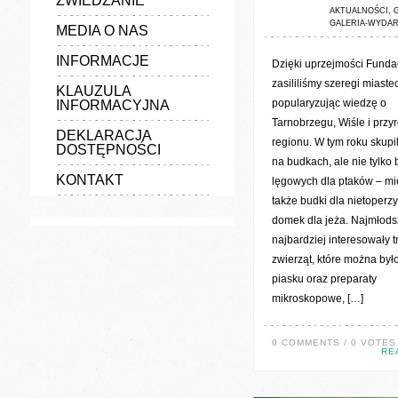
ZWIEDZANIE
AKTUALNOŚCI
,
GALERIA-WYDAR
MEDIA O NAS
INFORMACJE
Dzięki uprzejmości Fundac
zasililiśmy szeregi miast
KLAUZULA
popularyzując wiedzę o
INFORMACYJNA
Tarnobrzegu, Wiśle i przy
DEKLARACJA
regionu. W tym roku skupi
DOSTĘPNOŚCI
na budkach, ale nie tylko
KONTAKT
lęgowych dla ptaków – mi
także budki dla nietoperzy
domek dla jeża. Najmłods
najbardziej interesowały t
zwierząt, które można był
piasku oraz preparaty
mikroskopowe, […]
0 COMMENTS / 0 VOTES
RE