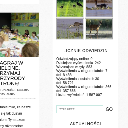
LICZNIK ODWIEDZIN
NTS / 0 VOTES
Odwiedzający online:
0
AGRAJ W
Dzisiejsze wyświetlenia:
242
Wczorajsze wizyty:
883
IELONE,
Wyświetlenia w ciągu ostatnich 7
RZYMAJ
dni:
8 488
PRZYRODY
Wyświetlenia z ostatnich 30
TRONĘ!
dni:
56 721
Wyświetlenia w ciągu ostatnich 365
TUALNOŚCI
,
GALERIA-
dni:
357 666
YDARZENIA
Liczba wyświetleń:
1 587 007
mnie miło, że nasze
 się tak dużym
niem. Tym razem
AKTUALNOŚCI
śmy różnorodne