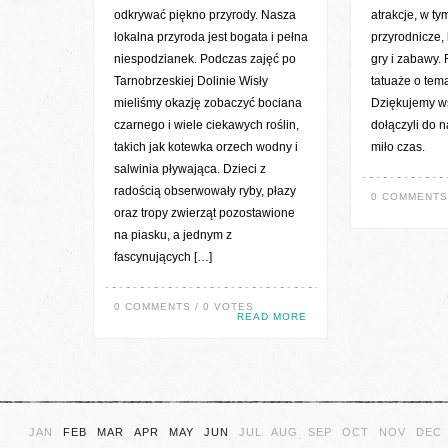
odkrywać piękno przyrody. Nasza
atrakcje, w ty
lokalna przyroda jest bogata i pełna
przyrodnicze, 
niespodzianek. Podczas zajęć po
gry i zabawy.
Tarnobrzeskiej Dolinie Wisły
tatuaże o tema
mieliśmy okazję zobaczyć bociana
Dziękujemy ws
czarnego i wiele ciekawych roślin,
dołączyli do n
takich jak kotewka orzech wodny i
miło czas.
salwinia pływająca. Dzieci z
radością obserwowały ryby, płazy
0 COMMENTS 
oraz tropy zwierząt pozostawione
na piasku, a jednym z
fascynujących […]
0 COMMENTS / 0 VOTES
READ MORE
JAN
FEB
MAR
APR
MAY
JUN
JUL
AUG
SEP
OCT
NOV
DEC