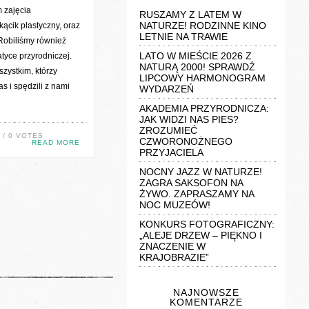
m zajęcia
RUSZAMY Z LATEM W
NATURZE! RODZINNE KINO
kącik plastyczny, oraz
LETNIE NA TRAWIE
 Robiliśmy również
LATO W MIEŚCIE 2026 Z
tyce przyrodniczej.
NATURĄ 2000! SPRAWDŹ
zystkim, którzy
LIPCOWY HARMONOGRAM
as i spędzili z nami
WYDARZEŃ
AKADEMIA PRZYRODNICZA:
JAK WIDZI NAS PIES?
ZROZUMIEĆ
/ 0 VOTES
CZWORONOŻNEGO
READ MORE
PRZYJACIELA
NOCNY JAZZ W NATURZE!
ZAGRA SAKSOFON NA
ŻYWO. ZAPRASZAMY NA
NOC MUZEÓW!
KONKURS FOTOGRAFICZNY:
„ALEJE DRZEW – PIĘKNO I
ZNACZENIE W
KRAJOBRAZIE”
NAJNOWSZE
KOMENTARZE