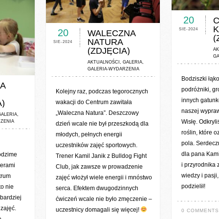
0 COMME
0 COMMENTS / 0 VOTES
20
C
K
SIE-2024
20
WALECZNA
(
NATURA
SIE-2024
(ZDJĘCIA)
AK
GA
AKTUALNOŚCI
,
GALERIA
,
OTES
GALERIA-WYDARZENIA
Bodziszki łąk
A
podróżniki, gr
Kolejny raz, podczas tegorocznych
innych gatun
)
wakacji do Centrum zawitała
naszej wypraw
„Waleczna Natura”. Deszczowy
GALERIA
,
Wisłę. Odkryl
ZENIA
dzień wcale nie był przeszkodą dla
roślin, które o
młodych, pełnych energii
pola. Serdecz
uczestników zajęć sportowych.
dla pana Kami
rodzime
Trener Kamil Janik z Bulldog Fight
i przyrodnika
terami
Club, jak zawsze w prowadzenie
wiedzy i pasji,
trum
zajęć włożył wiele energii i mnóstwo
podzielił!
o nie
serca. Efektem dwugodzinnych
bardziej
ćwiczeń wcale nie było zmęczenie –
zajęć.
uczestnicy domagali się więcej!
0 COMMENTS 