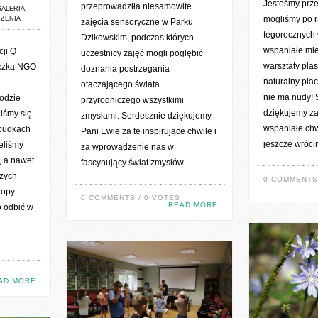
Jesteśmy prze
przeprowadziła niesamowite
GALERIA
,
mogliśmy po r
ZENIA
zajęcia sensoryczne w Parku
tegorocznych 
Dzikowskim, podczas których
wspaniałe miej
ji Q
uczestnicy zajęć mogli pogłębić
warsztaty plas
eczka NGO
doznania postrzegania
naturalny pla
otaczającego świata
nie ma nudy! 
rodzie
przyrodniczego wszystkimi
dziękujemy za
liśmy się
zmysłami. Serdecznie dziękujemy
wspaniałe ch
 budkach
Pani Ewie za te inspirujące chwile i
jeszcze wróci
eliśmy
za wprowadzenie nas w
, a nawet
fascynujący świat zmysłów.
zych
0 COMMENTS 
ropy
0 COMMENTS / 0 VOTES
READ MORE
o odbić w
AD MORE