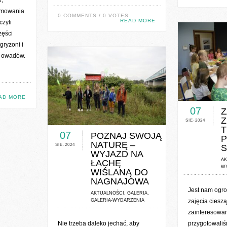
e,
ormowania
0 COMMENTS / 0 VOTES
READ MORE
czyli
zęści
gryzoni i
i owadów.
0 COMME
AD MORE
07
Z
0 COMMENTS / 0 VOTES
Z
SIE-2024
T
07
POZNAJ SWOJĄ
NATURĘ –
SIE-2024
S
WYJAZD NA
AK
ŁACHĘ
W
WIŚLANĄ DO
NAGNAJOWA
Jest nam ogro
AKTUALNOŚCI
,
GALERIA
,
GALERIA-WYDARZENIA
zajęcia cieszą
zainteresowa
Nie trzeba daleko jechać, aby
przygotowali