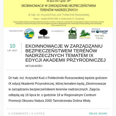
0 COMMENTS / 0 VOTES
10
EKOINNOWACJE W ZARZĄDZANIU
BEZPIECZEŃSTWEM TERENÓW
LIP-2017
NADRZECZNYCH TEMATEM IX
EDYCJI AKADEMII PRZYRODNICZEJ
AKTUALNOŚCI
Dr hab. inż. Krzysztof Kud z Politechniki Rzeszowskiej będzie gościem
IX edycji Akademii Przyrodniczej, której tematem będą „Ekoinnowacje
w zarządzaniu bezpieczeństwem terenów nadrzecznych. Zajęcia
odbędą się 16 lipca br. o godzinie 18 w Regionalnym Centrum
Promocji Obszaru Natura 2000 Tarnobrzeska Dolina Wisły.
0 COMMENTS / 0 VOTES
READ MORE