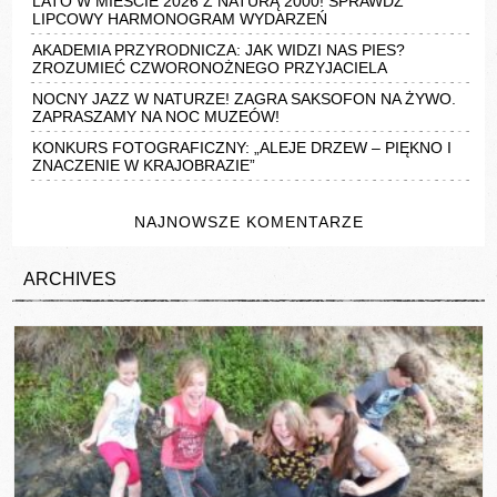
LATO W MIEŚCIE 2026 Z NATURĄ 2000! SPRAWDŹ
LIPCOWY HARMONOGRAM WYDARZEŃ
AKADEMIA PRZYRODNICZA: JAK WIDZI NAS PIES?
ZROZUMIEĆ CZWORONOŻNEGO PRZYJACIELA
NOCNY JAZZ W NATURZE! ZAGRA SAKSOFON NA ŻYWO.
ZAPRASZAMY NA NOC MUZEÓW!
KONKURS FOTOGRAFICZNY: „ALEJE DRZEW – PIĘKNO I
ZNACZENIE W KRAJOBRAZIE”
NAJNOWSZE KOMENTARZE
ARCHIVES