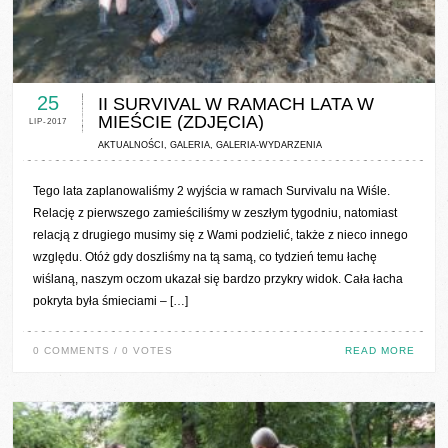
0 COMMENTS / 0 VOTES
25
II SURVIVAL W RAMACH LATA W
MIEŚCIE (ZDJĘCIA)
LIP-2017
AKTUALNOŚCI
,
GALERIA
,
GALERIA-WYDARZENIA
Tego lata zaplanowaliśmy 2 wyjścia w ramach Survivalu na Wiśle.
Relację z pierwszego zamieściliśmy w zeszłym tygodniu, natomiast
relacją z drugiego musimy się z Wami podzielić, także z nieco innego
względu. Otóż gdy doszliśmy na tą samą, co tydzień temu łachę
wiślaną, naszym oczom ukazał się bardzo przykry widok. Cała łacha
pokryta była śmieciami – […]
0 COMMENTS / 0 VOTES
READ MORE