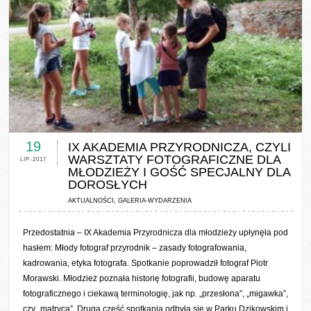
0 COMMENTS / 0 VOTES
19
IX AKADEMIA PRZYRODNICZA, CZYLI
WARSZTATY FOTOGRAFICZNE DLA
LIP-2017
MŁODZIEŻY I GOŚĆ SPECJALNY DLA
DOROSŁYCH
AKTUALNOŚCI
,
GALERIA-WYDARZENIA
Przedostatnia – IX Akademia Przyrodnicza dla młodzieży upłynęła pod
hasłem: Młody fotograf przyrodnik – zasady fotografowania,
kadrowania, etyka fotografa. Spotkanie poprowadził fotograf Piotr
Morawski. Młodzież poznała historię fotografii, budowę aparatu
fotograficznego i ciekawą terminologię, jak np. „przesłona”, „migawka”,
czy „matryca”. Druga część spotkania odbyła się w Parku Dzikowskim i