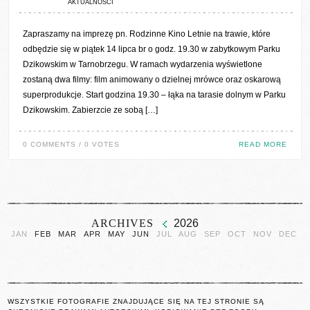
AKTUALNOŚCI
Zapraszamy na imprezę pn. Rodzinne Kino Letnie na trawie, które
odbędzie się w piątek 14 lipca br o godz. 19.30 w zabytkowym Parku
Dzikowskim w Tarnobrzegu. W ramach wydarzenia wyświetlone
zostaną dwa filmy: film animowany o dzielnej mrówce oraz oskarową
superprodukcje. Start godzina 19.30 – łąka na tarasie dolnym w Parku
Dzikowskim. Zabierzcie ze sobą […]
0 COMMENTS / 0 VOTES
READ MORE
ARCHIVES
2026
JAN
FEB
MAR
APR
MAY
JUN
JUL
AUG
SEP
OCT
NOV
DEC
WSZYSTKIE FOTOGRAFIE ZNAJDUJĄCE SIĘ NA TEJ STRONIE SĄ