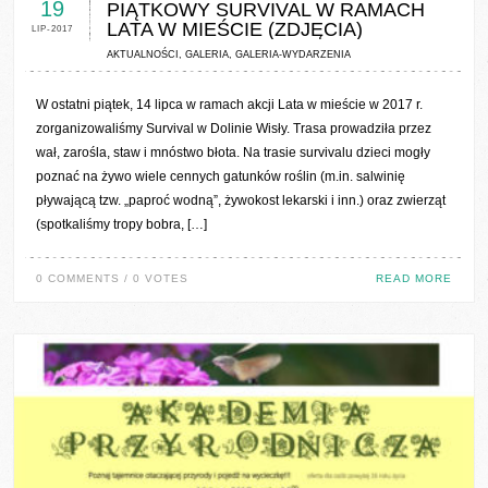
19
PIĄTKOWY SURVIVAL W RAMACH
LATA W MIEŚCIE (ZDJĘCIA)
LIP-2017
AKTUALNOŚCI
,
GALERIA
,
GALERIA-WYDARZENIA
W ostatni piątek, 14 lipca w ramach akcji Lata w mieście w 2017 r.
zorganizowaliśmy Survival w Dolinie Wisły. Trasa prowadziła przez
wał, zarośla, staw i mnóstwo błota. Na trasie survivalu dzieci mogły
poznać na żywo wiele cennych gatunków roślin (m.in. salwinię
pływającą tzw. „paproć wodną”, żywokost lekarski i inn.) oraz zwierząt
(spotkaliśmy tropy bobra, […]
0 COMMENTS / 0 VOTES
READ MORE