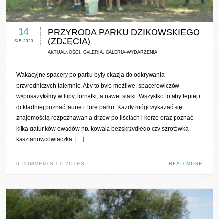
0 COMMENTS / 0 VOTES
14
PRZYRODA PARKU DZIKOWSKIEGO
(ZDJĘCIA)
SIE-2020
AKTUALNOŚCI
,
GALERIA
,
GALERIA-WYDARZENIA
Wakacyjne spacery po parku były okazja do odkrywania
przyrodniczych tajemnic. Aby to było możliwe, spacerowiczów
wyposażyliśmy w lupy, lornetki, a nawet siatki. Wszystko to aby lepiej i
dokładniej poznać faunę i florę parku. Każdy mógł wykazać się
znajomością rozpoznawania drzew po liściach i korze oraz poznać
kilka gatunków owadów np. kowala bezskrzydłego czy szrotówka
kasztanowcowiaczka. […]
0 COMMENTS / 0 VOTES
READ MORE