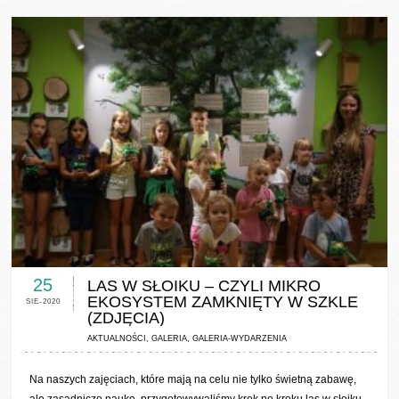
0 COMMENTS / 0 VOTES
25
LAS W SŁOIKU – CZYLI MIKRO
EKOSYSTEM ZAMKNIĘTY W SZKLE
SIE-2020
(ZDJĘCIA)
AKTUALNOŚCI
,
GALERIA
,
GALERIA-WYDARZENIA
Na naszych zajęciach, które mają na celu nie tylko świetną zabawę,
ale zasadniczo naukę, przygotowywaliśmy krok po kroku las w słoiku.