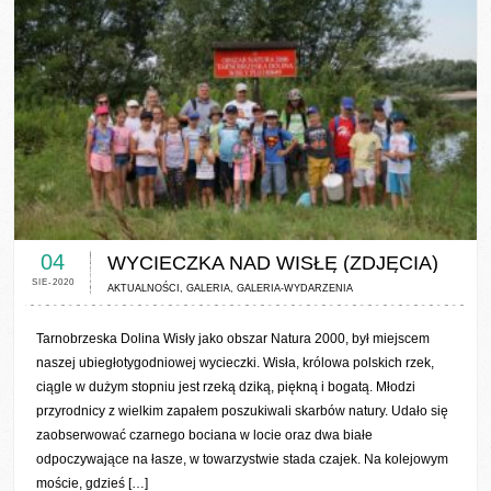
0 COMMENTS / 0 VOTES
04
WYCIECZKA NAD WISŁĘ (ZDJĘCIA)
SIE-2020
AKTUALNOŚCI
,
GALERIA
,
GALERIA-WYDARZENIA
Tarnobrzeska Dolina Wisły jako obszar Natura 2000, był miejscem
naszej ubiegłotygodniowej wycieczki. Wisła, królowa polskich rzek,
ciągle w dużym stopniu jest rzeką dziką, piękną i bogatą. Młodzi
przyrodnicy z wielkim zapałem poszukiwali skarbów natury. Udało się
zaobserwować czarnego bociana w locie oraz dwa białe
odpoczywające na łasze, w towarzystwie stada czajek. Na kolejowym
moście, gdzieś […]