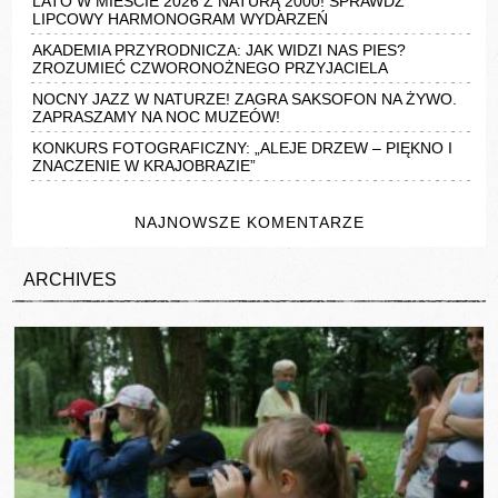
LATO W MIEŚCIE 2026 Z NATURĄ 2000! SPRAWDŹ
LIPCOWY HARMONOGRAM WYDARZEŃ
AKADEMIA PRZYRODNICZA: JAK WIDZI NAS PIES?
ZROZUMIEĆ CZWORONOŻNEGO PRZYJACIELA
NOCNY JAZZ W NATURZE! ZAGRA SAKSOFON NA ŻYWO.
ZAPRASZAMY NA NOC MUZEÓW!
KONKURS FOTOGRAFICZNY: „ALEJE DRZEW – PIĘKNO I
ZNACZENIE W KRAJOBRAZIE”
NAJNOWSZE KOMENTARZE
ARCHIVES