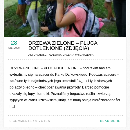
0 COMMENTS / 0 VOTES
28
DRZEWA ZIELONE – PŁUCA
DOTLENIONE (ZDJĘCIA)
SIE-2020
AKTUALNOŚCI
,
GALERIA
,
GALERIA-WYDARZENIA
DRZEWA ZIELONE – PŁUCA DOTLENIONE – pod takim hasłem
wybraliśmy się na spacer do Parku Dzikowskiego. Podczas spaceru –
zarówno tych najmłodszych jego uczestników, jak i tych starszych
połączyło jedno – chęć poznawania przyrody. Bardzo pomocne
okazały się lupy i lornetki. Poznaliśmy bogactwo roślin i zwierząt
żyjących w Parku Dzikowskim, który jest małą ostoją bioróżnorodności
[…]
0 COMMENTS / 0 VOTES
READ MORE