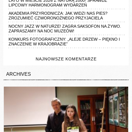
LATO W MIEŚCIE 2026 Z NATURĄ 2000! SPRAWDŹ
LIPCOWY HARMONOGRAM WYDARZEŃ
AKADEMIA PRZYRODNICZA: JAK WIDZI NAS PIES?
ZROZUMIEĆ CZWORONOŻNEGO PRZYJACIELA
NOCNY JAZZ W NATURZE! ZAGRA SAKSOFON NA ŻYWO.
ZAPRASZAMY NA NOC MUZEÓW!
KONKURS FOTOGRAFICZNY: „ALEJE DRZEW – PIĘKNO I
ZNACZENIE W KRAJOBRAZIE”
NAJNOWSZE KOMENTARZE
ARCHIVES