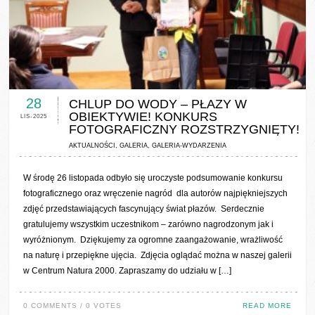
0 COMMENTS / 0 VOTES
28
CHLUP DO WODY – PŁAZY W
OBIEKTYWIE! KONKURS
LIS-2025
FOTOGRAFICZNY ROZSTRZYGNIĘTY!
AKTUALNOŚCI
,
GALERIA
,
GALERIA-WYDARZENIA
W środę 26 listopada odbyło się uroczyste podsumowanie konkursu
fotograficznego oraz wręczenie nagród dla autorów najpiękniejszych
zdjęć przedstawiających fascynujący świat płazów. Serdecznie
gratulujemy wszystkim uczestnikom – zarówno nagrodzonym jak i
wyróżnionym. Dziękujemy za ogromne zaangażowanie, wrażliwość
na naturę i przepiękne ujęcia. Zdjęcia oglądać można w naszej galerii
w Centrum Natura 2000. Zapraszamy do udziału w […]
0 COMMENTS / 0 VOTES
READ MORE