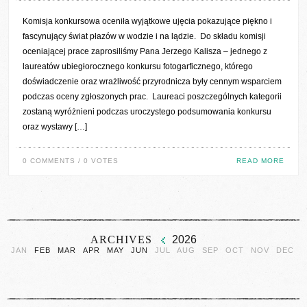
Komisja konkursowa oceniła wyjątkowe ujęcia pokazujące piękno i
fascynujący świat płazów w wodzie i na lądzie. Do składu komisji
oceniającej prace zaprosiliśmy Pana Jerzego Kalisza – jednego z
laureatów ubiegłorocznego konkursu fotogarficznego, którego
doświadczenie oraz wrażliwość przyrodnicza były cennym wsparciem
podczas oceny zgłoszonych prac. Laureaci poszczególnych kategorii
zostaną wyróżnieni podczas uroczystego podsumowania konkursu
oraz wystawy […]
0 COMMENTS / 0 VOTES
READ MORE
ARCHIVES
2026
JAN
FEB
MAR
APR
MAY
JUN
JUL
AUG
SEP
OCT
NOV
DEC