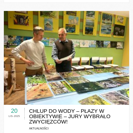
0 COMMENTS / 0 VOTES
20
CHLUP DO WODY – PŁAZY W
OBIEKTYWIE – JURY WYBRAŁO
LIS-2025
ZWYCIĘZCÓW!
AKTUALNOŚCI