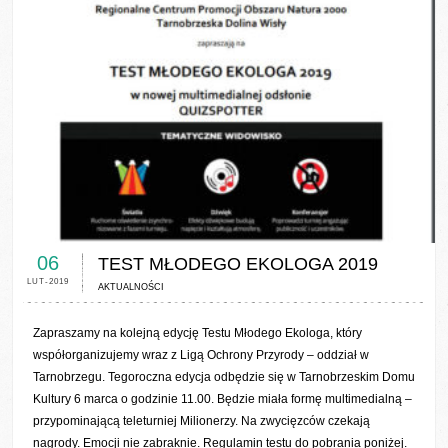
0 COMMENTS / 0 VOTES
06
TEST MŁODEGO EKOLOGA 2019
LUT-2019
AKTUALNOŚCI
Zapraszamy na kolejną edycję Testu Młodego Ekologa, który
współorganizujemy wraz z Ligą Ochrony Przyrody – oddział w
Tarnobrzegu. Tegoroczna edycja odbędzie się w Tarnobrzeskim Domu
Kultury 6 marca o godzinie 11.00. Będzie miała formę multimedialną –
przypominającą teleturniej Milionerzy. Na zwycięzców czekają
nagrody. Emocji nie zabraknie. Regulamin testu do pobrania poniżej.