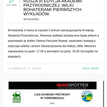
27
RUSZA III EDYCJA AKADEMII
PRZYRODNICZEJ. WILKI
LUT-2019
BOHATERAMI PIERWSZYCH
WYKŁADÓW.
AKTUALNOŚCI
W niedzielę 3 marca w naszym Centrum zainaugurujemy III edycję
Akademii Przyrodniczej. Pierwsze wykłady poświęcone będą wilkom a
poprowadzi je doktor Sabina Pierużek-Nowak, naukowiec badający
zwyczaje wilków i prezes Stowarzyszenia dla Natury „Wilk. Młodzież
zapraszamy na godz. 17.00 a dorosłych na godz. 18.00 Szczegóły na
plakatach.
0 COMMENTS / 0 VOTES
READ MORE