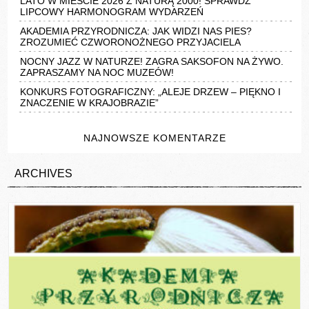
LATO W MIEŚCIE 2026 Z NATURĄ 2000! SPRAWDŹ
LIPCOWY HARMONOGRAM WYDARZEŃ
AKADEMIA PRZYRODNICZA: JAK WIDZI NAS PIES?
ZROZUMIEĆ CZWORONOŻNEGO PRZYJACIELA
NOCNY JAZZ W NATURZE! ZAGRA SAKSOFON NA ŻYWO.
ZAPRASZAMY NA NOC MUZEÓW!
KONKURS FOTOGRAFICZNY: „ALEJE DRZEW – PIĘKNO I
ZNACZENIE W KRAJOBRAZIE”
NAJNOWSZE KOMENTARZE
ARCHIVES