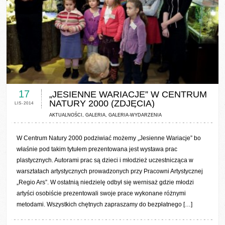
0 COMMENTS / 0 VOTES
17
„JESIENNE WARIACJE” W CENTRUM
NATURY 2000 (ZDJĘCIA)
LIS-2014
AKTUALNOŚCI
,
GALERIA
,
GALERIA-WYDARZENIA
W Centrum Natury 2000 podziwiać możemy „Jesienne Wariacje” bo
właśnie pod takim tytułem prezentowana jest wystawa prac
plastycznych. Autorami prac są dzieci i młodzież uczestnicząca w
warsztatach artystycznych prowadzonych przy Pracowni Artystycznej
„Regio Ars”. W ostatnią niedzielę odbył się wernisaż gdzie młodzi
artyści osobiście prezentowali swoje prace wykonane różnymi
metodami. Wszystkich chętnych zapraszamy do bezpłatnego […]