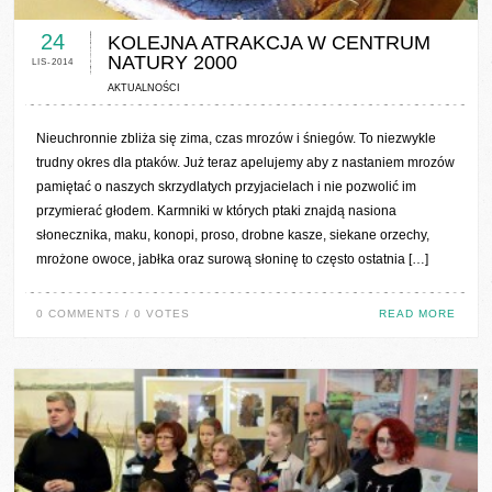
0 COMMENTS / 0 VOTES
24
KOLEJNA ATRAKCJA W CENTRUM
NATURY 2000
LIS-2014
AKTUALNOŚCI
Nieuchronnie zbliża się zima, czas mrozów i śniegów. To niezwykle
trudny okres dla ptaków. Już teraz apelujemy aby z nastaniem mrozów
pamiętać o naszych skrzydlatych przyjacielach i nie pozwolić im
przymierać głodem. Karmniki w których ptaki znajdą nasiona
słonecznika, maku, konopi, proso, drobne kasze, siekane orzechy,
mrożone owoce, jabłka oraz surową słoninę to często ostatnia […]
0 COMMENTS / 0 VOTES
READ MORE