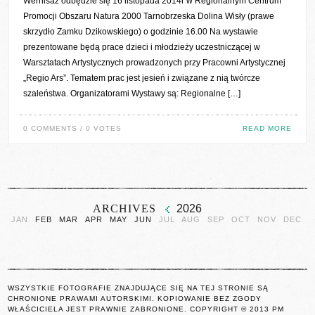
Wernisaż odbędzie się 16 listopada 2014r w Regionalnym Centrum
Promocji Obszaru Natura 2000 Tarnobrzeska Dolina Wisły (prawe
skrzydło Zamku Dzikowskiego) o godzinie 16.00 Na wystawie
prezentowane będą prace dzieci i młodzieży uczestniczącej w
Warsztatach Artystycznych prowadzonych przy Pracowni Artystycznej
„Regio Ars”. Tematem prac jest jesień i związane z nią twórcze
szaleństwa. Organizatorami Wystawy są: Regionalne […]
0 COMMENTS / 0 VOTES
READ MORE
ARCHIVES
2026
JAN
FEB
MAR
APR
MAY
JUN
JUL
AUG
SEP
OCT
NOV
DEC
WSZYSTKIE FOTOGRAFIE ZNAJDUJĄCE SIĘ NA TEJ STRONIE SĄ
CHRONIONE PRAWAMI AUTORSKIMI. KOPIOWANIE BEZ ZGODY
WŁAŚCICIELA JEST PRAWNIE ZABRONIONE. COPYRIGHT © 2013 PM