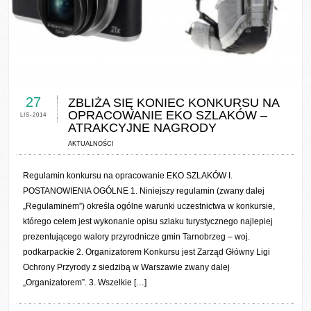
0 COMMENTS / 0 VOTES
27
ZBLIŻA SIĘ KONIEC KONKURSU NA
OPRACOWANIE EKO SZLAKÓW –
LIS-2014
ATRAKCYJNE NAGRODY
AKTUALNOŚCI
Regulamin konkursu na opracowanie EKO SZLAKÓW I.
POSTANOWIENIA OGÓLNE 1. Niniejszy regulamin (zwany dalej
„Regulaminem”) określa ogólne warunki uczestnictwa w konkursie,
którego celem jest wykonanie opisu szlaku turystycznego najlepiej
prezentującego walory przyrodnicze gmin Tarnobrzeg – woj.
podkarpackie 2. Organizatorem Konkursu jest Zarząd Główny Ligi
Ochrony Przyrody z siedzibą w Warszawie zwany dalej
„Organizatorem”. 3. Wszelkie […]