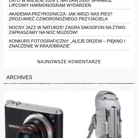
LATO W MIEŚCIE 2026 Z NATURĄ 2000! SPRAWDŹ
LIPCOWY HARMONOGRAM WYDARZEŃ
AKADEMIA PRZYRODNICZA: JAK WIDZI NAS PIES?
ZROZUMIEĆ CZWORONOŻNEGO PRZYJACIELA
NOCNY JAZZ W NATURZE! ZAGRA SAKSOFON NA ŻYWO.
ZAPRASZAMY NA NOC MUZEÓW!
KONKURS FOTOGRAFICZNY: „ALEJE DRZEW – PIĘKNO I
ZNACZENIE W KRAJOBRAZIE”
NAJNOWSZE KOMENTARZE
ARCHIVES