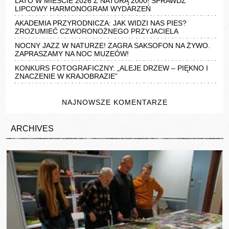
LATO W MIEŚCIE 2026 Z NATURĄ 2000! SPRAWDŹ
LIPCOWY HARMONOGRAM WYDARZEŃ
AKADEMIA PRZYRODNICZA: JAK WIDZI NAS PIES?
ZROZUMIEĆ CZWORONOŻNEGO PRZYJACIELA
NOCNY JAZZ W NATURZE! ZAGRA SAKSOFON NA ŻYWO.
ZAPRASZAMY NA NOC MUZEÓW!
KONKURS FOTOGRAFICZNY: „ALEJE DRZEW – PIĘKNO I
ZNACZENIE W KRAJOBRAZIE”
NAJNOWSZE KOMENTARZE
ARCHIVES