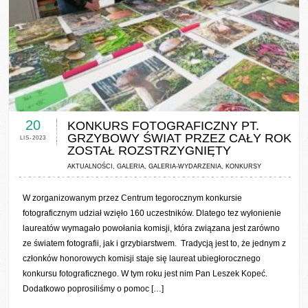
0 COMMENTS / 0 VOTES
20
KONKURS FOTOGRAFICZNY PT.
GRZYBOWY ŚWIAT PRZEZ CAŁY ROK
LIS-2023
ZOSTAŁ ROZSTRZYGNIĘTY
AKTUALNOŚCI
,
GALERIA
,
GALERIA-WYDARZENIA
,
KONKURSY
W zorganizowanym przez Centrum tegorocznym konkursie
fotograficznym udział wzięło 160 uczestników. Dlatego tez wyłonienie
laureatów wymagało powołania komisji, która związana jest zarówno
ze światem fotografii, jak i grzybiarstwem. Tradycją jest to, że jednym z
członków honorowych komisji staje się laureat ubiegłorocznego
konkursu fotograficznego. W tym roku jest nim Pan Leszek Kopeć.
Dodatkowo poprosiliśmy o pomoc […]