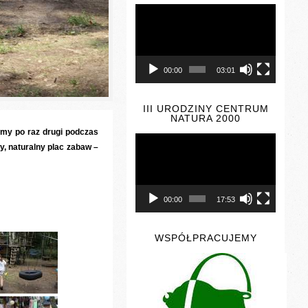
Odtwarzacz
video
00:00
03:01
III URODZINY CENTRUM
NATURA 2000
iśmy po raz drugi podczas
Odtwarzacz
video
y, naturalny plac zabaw –
00:00
17:53
WSPÓŁPRACUJEMY