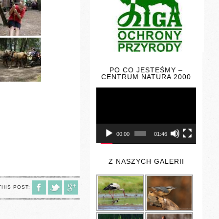
PO CO JESTEŚMY –
CENTRUM NATURA 2000
Odtwarzacz
video
00:00
01:46
Z NASZYCH GALERII
THIS POST: