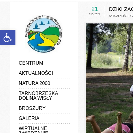
discount
experience
21
DZIKI Z
favorable
SIE-2024
generalize
AKTUALNOŚCI
,
G
information
manufacturers
marketing
Otwórz pasek narzędzi
popularize
poster
quality
vender
CENTRUM
AKTUALNOŚCI
NATURA 2000
TARNOBRZESKA
DOLINA WISŁY
BROSZURY
GALERIA
WIRTUALNE