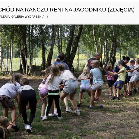
ACHÓD NA RANCZU RENI NA JAGODNIKU (ZDJĘCIA)
ALERIA
,
GALERIA-WYDARZENIA
/