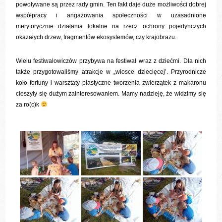
powoływane są przez rady gmin. Ten fakt daje duże możliwości dobrej
współpracy i angażowania społeczności w uzasadnione
merytorycznie działania lokalne na rzecz ochrony pojedynczych
okazałych drzew, fragmentów ekosystemów, czy krajobrazu.
Wielu festiwalowiczów przybywa na festiwal wraz z dziećmi. Dla nich
także przygotowaliśmy atrakcje w „wiosce dziecięcej’. Przyrodnicze
koło fortuny i warsztaty plastyczne tworzenia zwierzątek z makaronu
cieszyły się dużym zainteresowaniem. Mamy nadzieję, że widzimy się
za ro(c)k