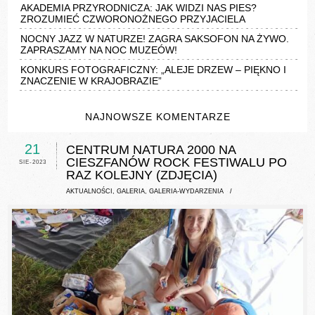
AKADEMIA PRZYRODNICZA: JAK WIDZI NAS PIES?
ZROZUMIEĆ CZWORONOŻNEGO PRZYJACIELA
NOCNY JAZZ W NATURZE! ZAGRA SAKSOFON NA ŻYWO.
ZAPRASZAMY NA NOC MUZEÓW!
KONKURS FOTOGRAFICZNY: „ALEJE DRZEW – PIĘKNO I
ZNACZENIE W KRAJOBRAZIE”
NAJNOWSZE KOMENTARZE
21
CENTRUM NATURA 2000 NA
CIESZFANÓW ROCK FESTIWALU PO
SIE-2023
RAZ KOLEJNY (ZDJĘCIA)
AKTUALNOŚCI
,
GALERIA
,
GALERIA-WYDARZENIA
/