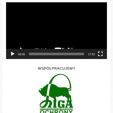
Odtwarzacz
video
00:00
17:53
WSPÓŁPRACUJEMY