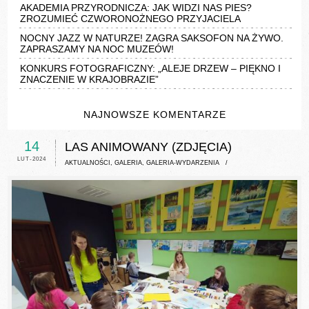
AKADEMIA PRZYRODNICZA: JAK WIDZI NAS PIES?
ZROZUMIEĆ CZWORONOŻNEGO PRZYJACIELA
NOCNY JAZZ W NATURZE! ZAGRA SAKSOFON NA ŻYWO.
ZAPRASZAMY NA NOC MUZEÓW!
KONKURS FOTOGRAFICZNY: „ALEJE DRZEW – PIĘKNO I
ZNACZENIE W KRAJOBRAZIE”
NAJNOWSZE KOMENTARZE
14
LAS ANIMOWANY (ZDJĘCIA)
LUT-2024
AKTUALNOŚCI
,
GALERIA
,
GALERIA-WYDARZENIA
/