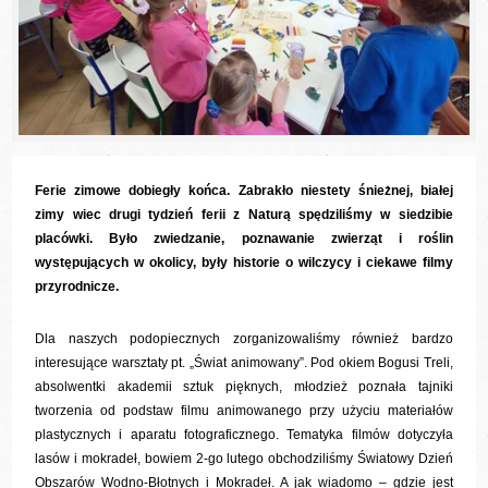
Ferie zimowe dobiegły końca. Zabrakło niestety śnieżnej, białej
zimy wiec drugi tydzień ferii z Naturą spędziliśmy w siedzibie
placówki. Było zwiedzanie, poznawanie zwierząt i roślin
występujących w okolicy, były historie o wilczycy i ciekawe filmy
przyrodnicze.
Dla naszych podopiecznych zorganizowaliśmy również bardzo
interesujące warsztaty pt. „Świat animowany”. Pod okiem Bogusi Treli,
absolwentki akademii sztuk pięknych, młodzież poznała tajniki
tworzenia od podstaw filmu animowanego przy użyciu materiałów
plastycznych i aparatu fotograficznego. Tematyka filmów dotyczyła
lasów i mokradeł, bowiem 2-go lutego obchodziliśmy Światowy Dzień
Obszarów Wodno-Błotnych i Mokradeł. A jak wiadomo – gdzie jest