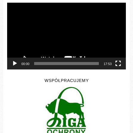
Odtwarzacz
video
00:00
17:53
WSPÓŁPRACUJEMY