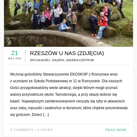
0 COMMENTS / 0 VOTES
21
RZESZÓW U NAS (ZDJĘCIA)
MAJ-2016
AKTUALNOŚCI
,
GALERIA
,
GALERIA-CENTRUM
Wczoraj gościliśmy Stowarzyszenie EKOSKOP z Rzeszowa wraz
z uczniami ze Szkoły Podstawowej nr 11 w Rzeszowie. Dla naszych
Gości przygotowaliśmy wiele atrakcji, dzięki którym mogli poznać
walory przyrodnicze okolic Tarnobrzega, a przy okazji dobrze się
bawić. Największym zainteresowaniem cieszyły się ryby w akwariach
oraz żaby, ropuszki i zaskrońce w terrarium, które chętnie prezentowały
się gościom. Dzieci […]
0 COMMENTS / 0 VOTES
READ MORE