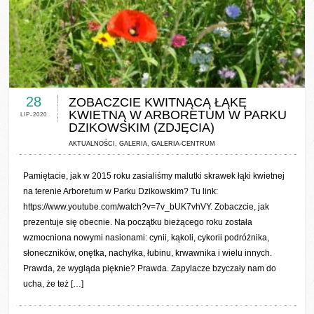
0 COMMENTS / 0 VOTES
28
ZOBACZCIE KWITNĄCĄ ŁĄKĘ
KWIETNĄ W ARBORETUM W PARKU
LIP-2020
DZIKOWSKIM (ZDJĘCIA)
AKTUALNOŚCI
,
GALERIA
,
GALERIA-CENTRUM
Pamiętacie, jak w 2015 roku zasialiśmy malutki skrawek łąki kwietnej
na terenie Arboretum w Parku Dzikowskim? Tu link:
https://www.youtube.com/watch?v=7v_bUK7vhVY. Zobaczcie, jak
prezentuje się obecnie. Na początku bieżącego roku została
wzmocniona nowymi nasionami: cynii, kąkoli, cykorii podróżnika,
słoneczników, onętka, nachyłka, łubinu, krwawnika i wielu innych.
Prawda, że wygląda pięknie? Prawda. Zapylacze bzyczały nam do
ucha, że też […]