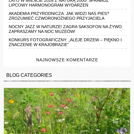
LATO W MIEŚCIE 2026 Z NATURĄ 2000! SPRAWDŹ
LIPCOWY HARMONOGRAM WYDARZEŃ
AKADEMIA PRZYRODNICZA: JAK WIDZI NAS PIES?
ZROZUMIEĆ CZWORONOŻNEGO PRZYJACIELA
NOCNY JAZZ W NATURZE! ZAGRA SAKSOFON NA ŻYWO.
ZAPRASZAMY NA NOC MUZEÓW!
KONKURS FOTOGRAFICZNY: „ALEJE DRZEW – PIĘKNO I
ZNACZENIE W KRAJOBRAZIE”
NAJNOWSZE KOMENTARZE
BLOG CATEGORIES