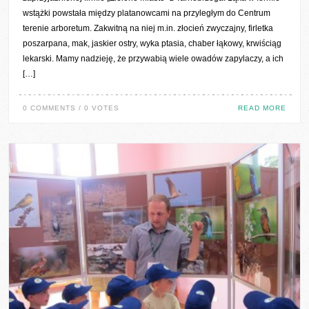
wstążki powstała między platanowcami na przyległym do Centrum
terenie arboretum. Zakwitną na niej m.in. złocień zwyczajny, firletka
poszarpana, mak, jaskier ostry, wyka ptasia, chaber łąkowy, krwiściąg
lekarski. Mamy nadzieję, że przywabią wiele owadów zapylaczy, a ich
[…]
0 COMMENTS / 0 VOTES
READ MORE