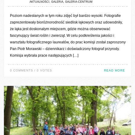
AKTUALNOŚCI
,
GALERIA
,
GALERIA-CENTRUM
Poziom nadesłanych w tym roku zdjęć był bardzo wysoki. Fotografie
zaprezentowały bioróżnorodność siedlisk łąkowych oraz udowodniły,
że łąka jest doskonałym miejscem, gdzie można obserwować
fascynujący świat roślin i zwierząt. W celu podkreślenia jakości i
warsztatu fotograficznego laureatów, do prac komisji został zaproszony
Pan Piotr Morawski – dziennikarz i doświadczony fotograf przyrody.
Komisja wybrała prace następujących […]
0 COMMENTS / 0 VOTES
READ MORE