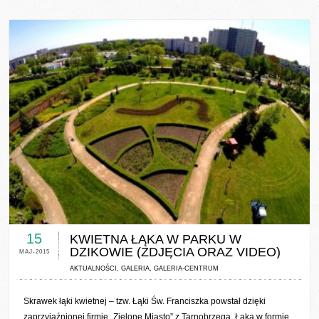
0 COMMENTS / 0 VOTES
15
KWIETNA ŁĄKA W PARKU W
DZIKOWIE (ZDJĘCIA ORAZ VIDEO)
MAJ-2015
AKTUALNOŚCI
,
GALERIA
,
GALERIA-CENTRUM
Skrawek łąki kwietnej – tzw. Łąki Św. Franciszka powstał dzięki
zaprzyjaźnionej firmie „Zielone Miasto” z Tarnobrzega. Łąka w formie