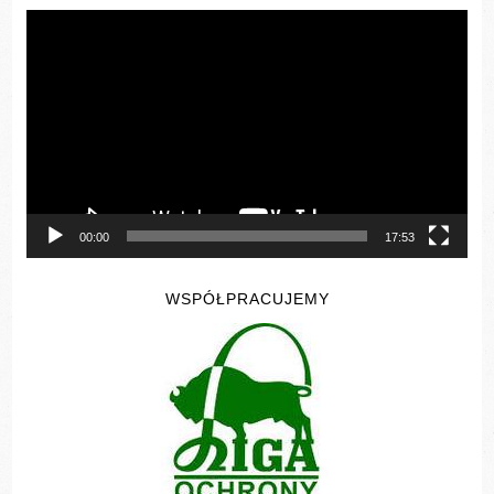
Odtwarzacz
video
00:00
17:53
WSPÓŁPRACUJEMY