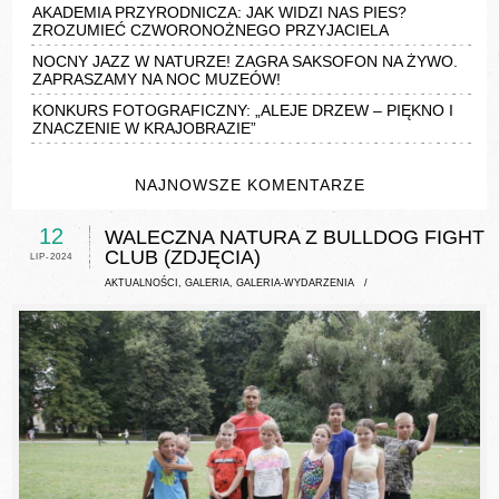
AKADEMIA PRZYRODNICZA: JAK WIDZI NAS PIES?
ZROZUMIEĆ CZWORONOŻNEGO PRZYJACIELA
NOCNY JAZZ W NATURZE! ZAGRA SAKSOFON NA ŻYWO.
ZAPRASZAMY NA NOC MUZEÓW!
KONKURS FOTOGRAFICZNY: „ALEJE DRZEW – PIĘKNO I
ZNACZENIE W KRAJOBRAZIE”
NAJNOWSZE KOMENTARZE
12
WALECZNA NATURA Z BULLDOG FIGHT
CLUB (ZDJĘCIA)
LIP-2024
AKTUALNOŚCI
,
GALERIA
,
GALERIA-WYDARZENIA
/