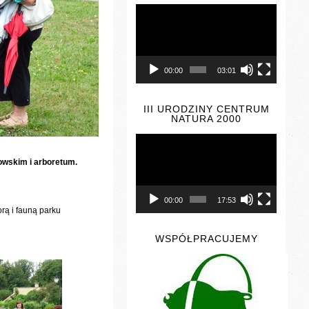
Odtwarzacz
video
00:00
03:01
III URODZINY CENTRUM
NATURA 2000
Odtwarzacz
video
kowskim i arboretum.
00:00
17:53
rą i fauną parku
WSPÓŁPRACUJEMY