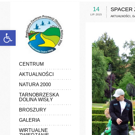
discount
experience
14
SPACER 
favorable
LIP-2015
generalize
AKTUALNOŚCI
,
G
information
manufacturers
marketing
Otwórz pasek narzędzi
popularize
poster
quality
vender
CENTRUM
AKTUALNOŚCI
NATURA 2000
TARNOBRZESKA
DOLINA WISŁY
BROSZURY
GALERIA
WIRTUALNE