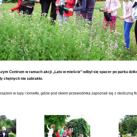
szym Centrum w ramach akcji ,,Lato w mieście’’ odbył się spacer po parku dzi
 chętnych nie zabrakło.
ażeni w lupy i lornetki, gdzie pod okiem przewodnika zapoznali się z okoliczną flo