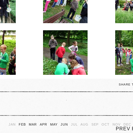
SHARE 
.
JAN
FEB
MAR
APR
MAY
JUN
JUL
AUG
SEP
OCT
NOV
DEC
PREV 