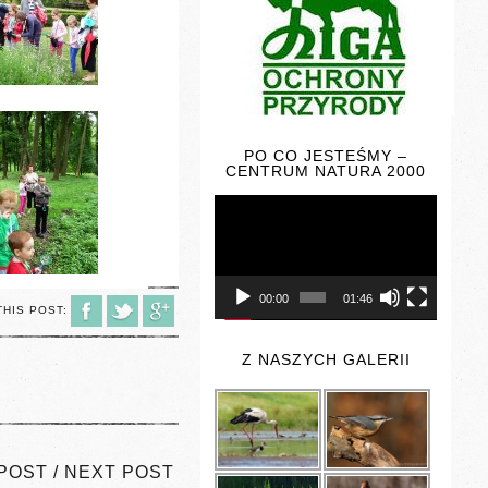
PO CO JESTEŚMY –
CENTRUM NATURA 2000
Odtwarzacz
video
00:00
01:46
THIS POST:
Z NASZYCH GALERII
POST
/
NEXT POST