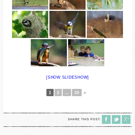
[SHOW SLIDESHOW]
1
2
...
25
►
SHARE THIS POST:
.