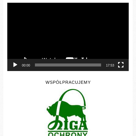
Odtwarzacz
video
00:00
17:53
WSPÓŁPRACUJEMY