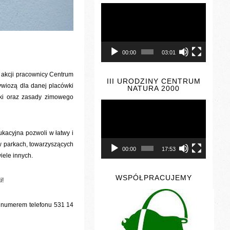
Odtwarzacz
video
00:00
03:01
h akcji pracownicy Centrum
III URODZINY CENTRUM
ywiozą dla danej placówki
NATURA 2000
iki oraz zasady zimowego
Odtwarzacz
video
ukacyjna pozwoli w łatwy i
 w parkach, towarzyszących
00:00
17:53
iele innych.
WSPÓŁPRACUJEMY
i!
d numerem telefonu 531 14