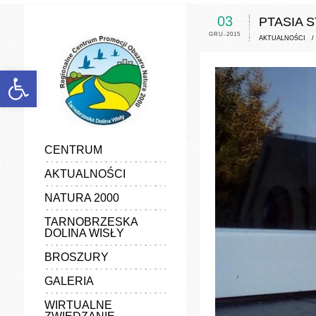
discount
experience
03
PTASIA 
favorable
GRU-2015
generalize
AKTUALNOŚCI
information
manufacturers
marketing
Otwórz pasek narzędzi
popularize
poster
quality
vender
CENTRUM
AKTUALNOŚCI
NATURA 2000
TARNOBRZESKA
DOLINA WISŁY
BROSZURY
GALERIA
WIRTUALNE