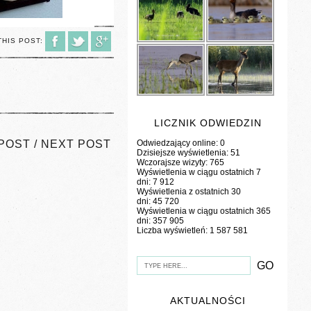
THIS POST:
LICZNIK ODWIEDZIN
POST
/
NEXT POST
Odwiedzający online:
0
Dzisiejsze wyświetlenia:
51
Wczorajsze wizyty:
765
Wyświetlenia w ciągu ostatnich 7
dni:
7 912
Wyświetlenia z ostatnich 30
dni:
45 720
Wyświetlenia w ciągu ostatnich 365
dni:
357 905
Liczba wyświetleń:
1 587 581
AKTUALNOŚCI