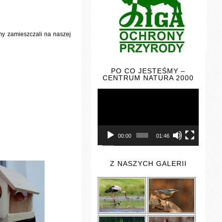
y zamieszczali na naszej
PO CO JESTEŚMY –
CENTRUM NATURA 2000
Odtwarzacz
video
00:00
01:46
Z NASZYCH GALERII