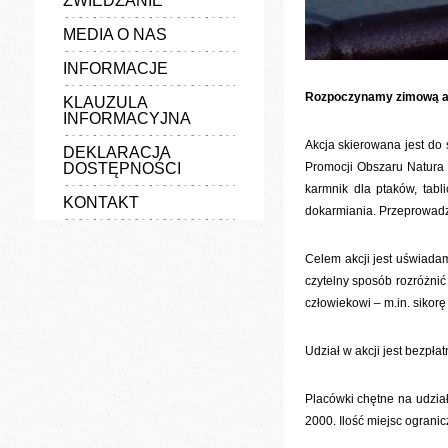
ZWIEDZANIE
MEDIA O NAS
INFORMACJE
Rozpoczynamy zimową akc
KLAUZULA
INFORMACYJNA
Akcja skierowana jest do 
DEKLARACJA
DOSTĘPNOŚCI
Promocji Obszaru Natura 
karmnik dla ptaków, tab
KONTAKT
dokarmiania. Przeprowadz
Celem akcji jest uświadam
czytelny sposób rozróżnić
człowiekowi – m.in. sikor
Udział w akcji jest bezpła
Placówki chętne na udzia
2000. Ilość miejsc ogranic