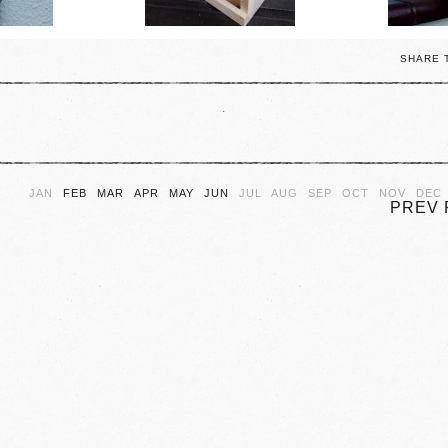
SHARE 
.
JAN
FEB
MAR
APR
MAY
JUN
JUL
AUG
SEP
OCT
NOV
DEC
PREV 