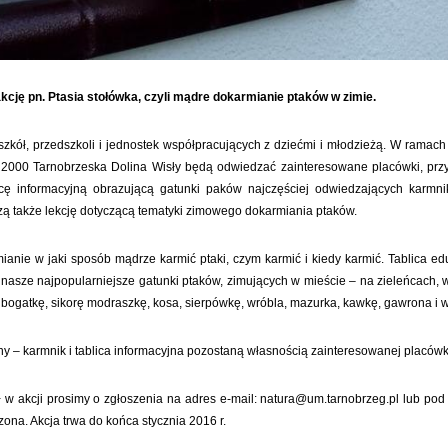
ję pn. Ptasia stołówka, czyli mądre dokarmianie ptaków w zimie.
szkół, przedszkoli i jednostek współpracujących z dziećmi i młodzieżą. W ramac
2000 Tarnobrzeska Dolina Wisły będą odwiedzać zainteresowane placówki, prz
licę informacyjną obrazującą gatunki paków najczęściej odwiedzających karmn
ą także lekcję dotyczącą tematyki zimowego dokarmiania ptaków.
ianie w jaki sposób mądrze karmić ptaki, czym karmić i kiedy karmić. Tablica ed
 nasze najpopularniejsze gatunki ptaków, zimujących w mieście – na zieleńcach,
ę bogatkę, sikorę modraszkę, kosa, sierpówkę, wróbla, mazurka, kawkę, gawrona i w
tny – karmnik i tablica informacyjna pozostaną własnością zainteresowanej placówk
ł w akcji prosimy o zgłoszenia na adres e-mail: natura@um.tarnobrzeg.pl lub po
zona. Akcja trwa do końca stycznia 2016 r.