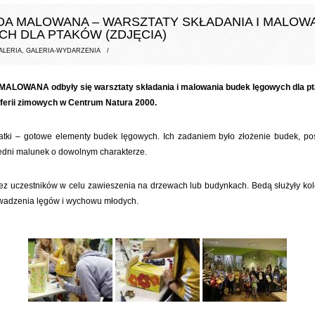
A MALOWANA – WARSZTATY SKŁADANIA I MALOW
H DLA PTAKÓW (ZDJĘCIA)
ALERIA
,
GALERIA-WYDARZENIA
/
OWANA odbyły się warsztaty składania i malowania budek lęgowych dla ptak
ferii zimowych w Centrum Natura 2000.
matki – gotowe elementy budek lęgowych. Ich zadaniem było złożenie budek, po
dni malunek o dowolnym charakterze.
zez uczestników w celu zawieszenia na drzewach lub budynkach. Bedą służyły ko
wadzenia lęgów i wychowu młodych.