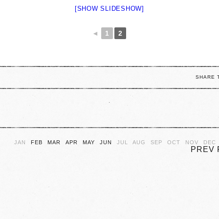
[SHOW SLIDESHOW]
◄
1
2
SHARE 
.
JAN
FEB
MAR
APR
MAY
JUN
JUL
AUG
SEP
OCT
NOV
DEC
PREV 