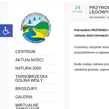
discount
experience
24
PRZYROD
favorable
LĘGOWYC
STY-2023
generalize
information
AKTUALNOŚCI
,
G
manufacturers
marketing
Otwórz pasek narzędzi
popularize
poster
Pod hasłem PRZYRODA MAL
quality
ciekawy dzień zimowych 
vender
Uczestnicy otrzymali for
CENTRUM
przyozdobienie w odpowie
AKTUALNOŚCI
Budki zostały zabrane pr
NATURA 2000
założenia gniazda, wypro
TARNOBRZESKA
DOLINA WISŁY
BROSZURY
GALERIA
WIRTUALNE