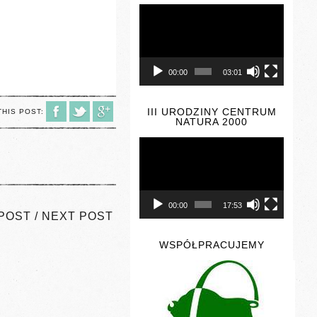
Odtwarzacz
video
00:00
03:01
III URODZINY CENTRUM
THIS POST:
NATURA 2000
Odtwarzacz
video
00:00
17:53
POST
/
NEXT POST
WSPÓŁPRACUJEMY