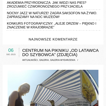
AKADEMIA PRZYRODNICZA: JAK WIDZI NAS PIES?
ZROZUMIEĆ CZWORONOŻNEGO PRZYJACIELA
NOCNY JAZZ W NATURZE! ZAGRA SAKSOFON NA ŻYWO.
ZAPRASZAMY NA NOC MUZEÓW!
KONKURS FOTOGRAFICZNY: „ALEJE DRZEW – PIĘKNO I
ZNACZENIE W KRAJOBRAZIE”
NAJNOWSZE KOMENTARZE
06
CENTRUM NA PIKNIKU „OD LATAWCA
DO SZYBOWCA” (ZDJĘCIA)
SIE-2015
AKTUALNOŚCI
,
GALERIA
,
GALERIA-WYDARZENIA
/