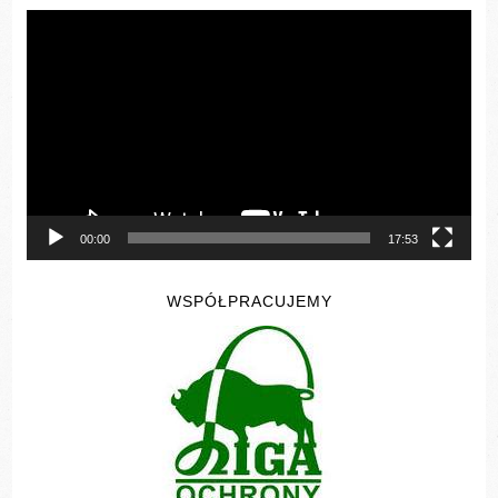
Odtwarzacz
video
00:00
17:53
WSPÓŁPRACUJEMY