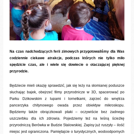
Na czas nadchodzących ferii zimowych przygotowaliśmy dla Was
codziennie ciekawe atrakcje, podczas których nie tylko miło
spędzicie czas, ale i wiele się dowiecie o otaczającej pięknej
przyrodzie.
Będziecie mieli okazję sprawdzić, jak się leży na słomianej poduszce
słuchając bajek, obejrzeć filmy przyrodnicze w 3D, spacerować po
Parku Dzikowskim z lupami i lornetkami, zajrzeć do wnętrza
pancerzyka chitynowego owada przez obiektyw mikroskopu.
Będziemy także obrączkowali ptaki – oczywiście bez żadnego
uszczerbku dla ich zdrowia. Pojedziemy też na leśną ścieżkę
przyrodniczą Berówka w Budzie Stalowskiej. Zapisy już ruszyły – ilość
miejsc jest ograniczona. Pamiętajcie o turystycznych, wodoodpornych