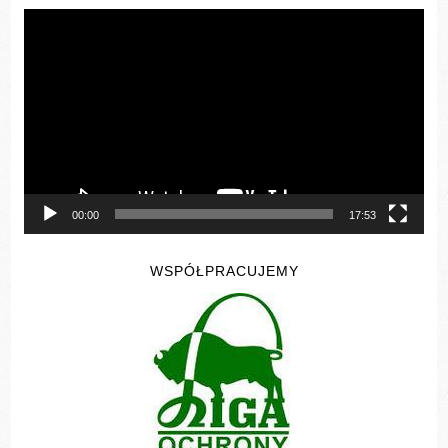
Odtwarzacz
video
00:00
17:53
WSPÓŁPRACUJEMY