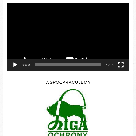
Odtwarzacz
video
00:00
17:53
WSPÓŁPRACUJEMY