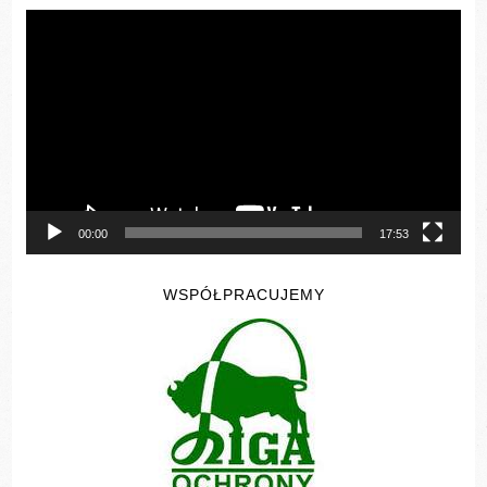
Odtwarzacz
video
00:00
17:53
WSPÓŁPRACUJEMY