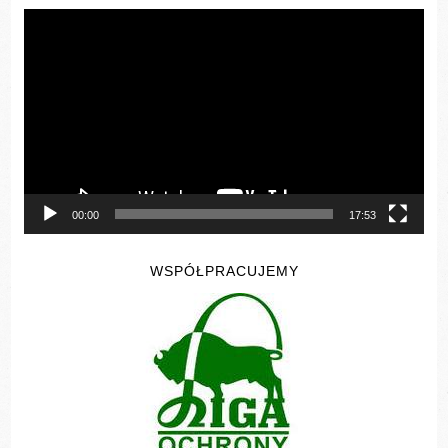
Odtwarzacz
video
00:00
17:53
WSPÓŁPRACUJEMY