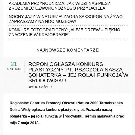
AKADEMIA PRZYRODNICZA: JAK WIDZI NAS PIES?
ZROZUMIEĆ CZWORONOŻNEGO PRZYJACIELA
NOCNY JAZZ W NATURZE! ZAGRA SAKSOFON NA ŻYWO.
ZAPRASZAMY NA NOC MUZEÓW!
KONKURS FOTOGRAFICZNY: „ALEJE DRZEW – PIĘKNO I
ZNACZENIE W KRAJOBRAZIE”
NAJNOWSZE KOMENTARZE
21
RCPON OGŁASZA KONKURS
PLASTYCZNY PT. PSZCZOŁA NASZĄ
MAR-2018
BOHATERKĄ – JEJ ROLA I FUNKCJA W
ŚRODOWISKU
AKTUALNOŚCI
/
Regionalne Centrum Promocji Obszaru Natura 2000 Tarnobrzeska
Dolina Wisły ogłasza konkurs plastyczny pt. Pszczoła naszą
bohaterką – jej rola i funkcja w środowisku. Termin nadsyłania prac
mija 7 maja 2018.