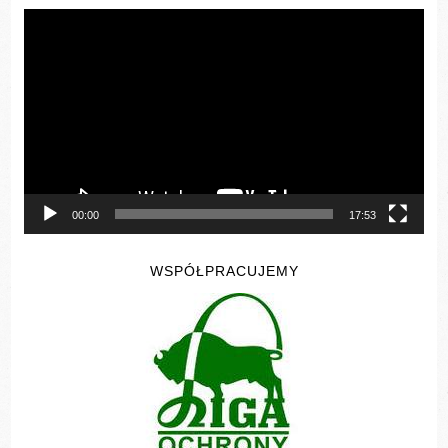
Odtwarzacz
video
00:00
17:53
WSPÓŁPRACUJEMY