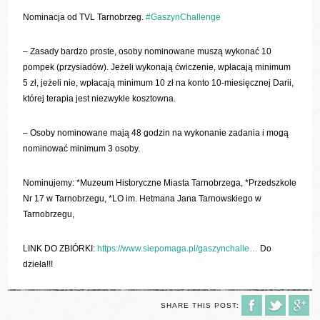
Nominacja od TVL Tarnobrzeg.
#GaszynChallenge
– Zasady bardzo proste, osoby nominowane muszą wykonać 10
pompek (przysiadów). Jeżeli wykonają ćwiczenie, wpłacają minimum
5 zł, jeżeli nie, wpłacają minimum 10 zł na konto 10-miesięcznej Darii,
której terapia jest niezwykle kosztowna.
– Osoby nominowane mają 48 godzin na wykonanie zadania i mogą
nominować minimum 3 osoby.
Nominujemy: *Muzeum Historyczne Miasta Tarnobrzega, *Przedszkole
Nr 17 w Tarnobrzegu, *LO im. Hetmana Jana Tarnowskiego w
Tarnobrzegu,
LINK DO ZBIÓRKI:
https://www.siepomaga.pl/gaszynchalle…
Do
dzieła!!!
SHARE THIS POST: