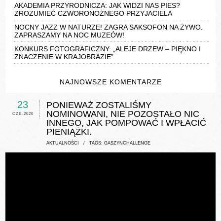
AKADEMIA PRZYRODNICZA: JAK WIDZI NAS PIES?
ZROZUMIEĆ CZWORONOŻNEGO PRZYJACIELA
NOCNY JAZZ W NATURZE! ZAGRA SAKSOFON NA ŻYWO.
ZAPRASZAMY NA NOC MUZEÓW!
KONKURS FOTOGRAFICZNY: „ALEJE DRZEW – PIĘKNO I
ZNACZENIE W KRAJOBRAZIE”
NAJNOWSZE KOMENTARZE
23
PONIEWAŻ ZOSTALIŚMY
NOMINOWANI, NIE POZOSTAŁO NIC
CZE-2020
INNEGO, JAK POMPOWAĆ I WPŁACIĆ
PIENIĄŻKI.
AKTUALNOŚCI
/ TAGS:
GASZYNCHALLENGE