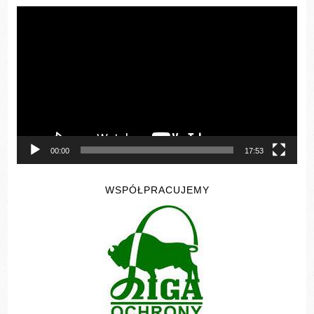
Odtwarzacz
video
00:00
17:53
WSPÓŁPRACUJEMY