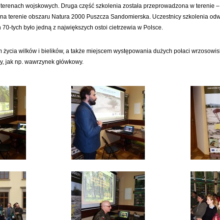
terenach wojskowych. Druga część szkolenia została przeprowadzona w terenie –
t na terenie obszaru Natura 2000 Puszcza Sandomierska. Uczestnicy szkolenia odwi
ch 70-tych było jedną z największych ostoi cietrzewia w Polsce.
 życia wilków i bielików, a także miejscem występowania dużych połaci wrzosowis
y, jak np. wawrzynek główkowy.