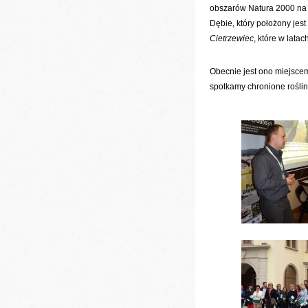
obszarów Natura 2000 na 
Dębie, który położony jes
Cietrzewiec
, które w lata
Obecnie jest ono miejscem
spotkamy chronione roślin