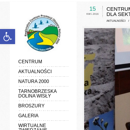
discount
experience
15
CENTRUM
favorable
DLA SEK
KWI-2016
generalize
information
AKTUALNOŚCI
manufacturers
marketing
Otwórz pasek narzędzi
popularize
poster
quality
vender
CENTRUM
AKTUALNOŚCI
NATURA 2000
TARNOBRZESKA
DOLINA WISŁY
BROSZURY
GALERIA
WIRTUALNE