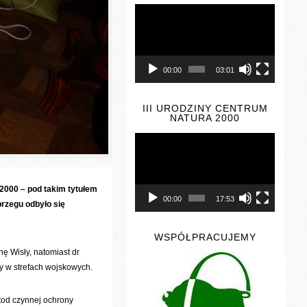
Odtwarzacz
video
00:00
03:01
III URODZINY CENTRUM
NATURA 2000
Odtwarzacz
video
 2000
– pod takim tytułem
00:00
17:53
rzegu odbyło się
WSPÓŁPRACUJEMY
ę Wisły, natomiast dr
y w strefach wojskowych.
tod czynnej ochrony