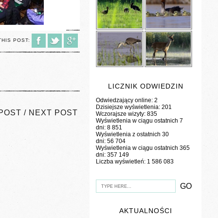
THIS POST:
LICZNIK ODWIEDZIN
Odwiedzający online:
2
Dzisiejsze wyświetlenia:
201
POST
/
NEXT POST
Wczorajsze wizyty:
835
Wyświetlenia w ciągu ostatnich 7
dni:
8 851
Wyświetlenia z ostatnich 30
dni:
56 704
Wyświetlenia w ciągu ostatnich 365
dni:
357 149
Liczba wyświetleń:
1 586 083
AKTUALNOŚCI