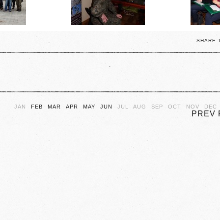
SHARE 
.
JAN
FEB
MAR
APR
MAY
JUN
JUL
AUG
SEP
OCT
NOV
DEC
PREV 