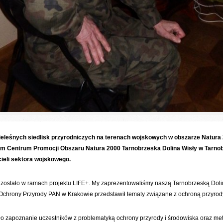
leśnych siedlisk przyrodniczych na terenach wojskowych w obszarze Natura
ym Centrum Promocji Obszaru Natura 2000 Tarnobrzeska Dolina Wisły w Tarnob
cieli sektora wojskowego.
zostało w ramach projektu LIFE+. My zaprezentowaliśmy naszą Tarnobrzeską Dolin
 Ochrony Przyrody PAN w Krakowie przedstawił tematy związane z ochroną przyrod
ło zapoznanie uczestników z problematyką ochrony przyrody i środowiska oraz me