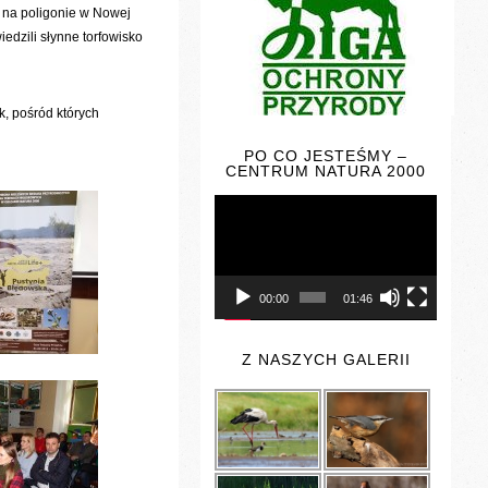
 na poligonie w Nowej
edzili słynne torfowisko
k, pośród których
PO CO JESTEŚMY –
CENTRUM NATURA 2000
Odtwarzacz
video
00:00
01:46
Z NASZYCH GALERII