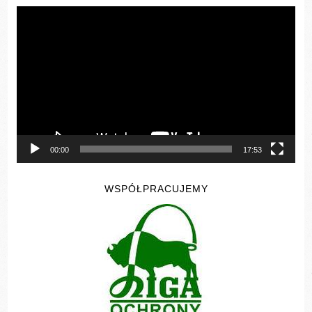
Odtwarzacz
video
00:00
17:53
WSPÓŁPRACUJEMY