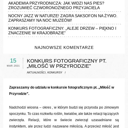
AKADEMIA PRZYRODNICZA: JAK WIDZI NAS PIES?
ZROZUMIEĆ CZWORONOŻNEGO PRZYJACIELA
NOCNY JAZZ W NATURZE! ZAGRA SAKSOFON NA ŻYWO.
ZAPRASZAMY NA NOC MUZEÓW!
KONKURS FOTOGRAFICZNY: „ALEJE DRZEW – PIĘKNO I
ZNACZENIE W KRAJOBRAZIE”
NAJNOWSZE KOMENTARZE
15
KONKURS FOTOGRAFICZNY PT.
„MIŁOŚĆ W PRZYRODZIE”
MAR-2021
AKTUALNOŚCI
,
KONKURSY
/
Zapraszamy do udziału w konkursie fotograficznym pt. „Miłość w
Przyrodzie”.
Nadchodzi wiosna – okres , w którym budzi się przyroda po zimowym
spoczynku. To czas rozkwitu roślin, kwiatów, ale także relacji łączących
zwierzęta. Relacji, które w świecie zwierząt uzasadniane są
instynktem, ale przez ludzi nazywane miłością. A przecież miłość jest