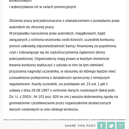
konkursowych
i wykorzystania ich w celach promocyjnych.
Złożenie pracy jest jednoznaczne z oświadczeniem o posiadaniu praw
autorskich do złożonej pracy.
W przypadku naruszenia praw autorskich, majątkowych, bądź
związanych z ochrona wizerunku osób trzecich, uczestnik konkursu
ponosi całkowitą odpowiedzialność karną i finansową za popełniony
czyn i zobowiązuje się do zadośćuczynienia żądaniom strony
pokrzywdzonej. Organizatorzy mają prawo w każdym momencie
trwania konkursu wykluczyć z udziału w nim (w tym odmówić
przyznania nagrody) uczestnika, w stosunku do którego będzie mieć
uzasadnione podejrzenia o działalności sprzecznej z niniejszym
regulaminem. Każdy uczestnik, na podstawie art. 23 ust. 1 pkt 1
ustawy z dnia 29.08.1997 o ochronie danych osobowych (tekst jedn.
Dz. U. z 2002r., Nr 101 poz. 926 ze zm.) wyraża dobrowolną zgodę na
gromadzenie i przetwarzanie przez organizatorów dostarczonych
danych osobowych w celu obsługi konkursu.
SHARE THIS POST: