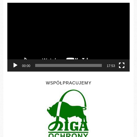
Odtwarzacz
video
00:00
17:53
WSPÓŁPRACUJEMY