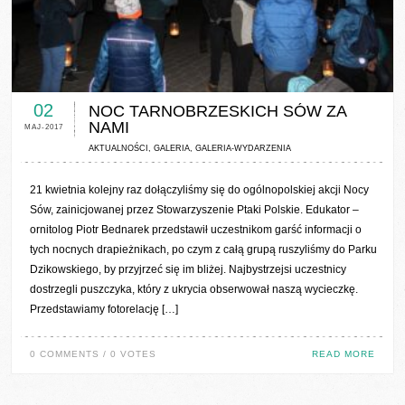
0 COMMENTS / 0 VOTES
02
NOC TARNOBRZESKICH SÓW ZA
NAMI
MAJ-2017
AKTUALNOŚCI
,
GALERIA
,
GALERIA-WYDARZENIA
21 kwietnia kolejny raz dołączyliśmy się do ogólnopolskiej akcji Nocy
Sów, zainicjowanej przez Stowarzyszenie Ptaki Polskie. Edukator –
ornitolog Piotr Bednarek przedstawił uczestnikom garść informacji o
tych nocnych drapieżnikach, po czym z całą grupą ruszyliśmy do Parku
Dzikowskiego, by przyjrzeć się im bliżej. Najbystrzejsi uczestnicy
dostrzegli puszczyka, który z ukrycia obserwował naszą wycieczkę.
Przedstawiamy fotorelację […]
0 COMMENTS / 0 VOTES
READ MORE