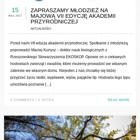
15
ZAPRASZAMY MŁODZIEŻ NA
MAJOWĄ VII EDYCJĘ AKADEMII
MAJ-2017
PRZYRODNICZEJ
AKTUALNOŚCI
Przed nami VII edycja akademii przyrodniczej. Spotkanie z młodzieżą
poprowadzi Maciej Kunysz – doktor nauk biologicznych z
Rzeszowskiego Stowarzyszenia EKOSKOP. Opowie on o ciekawych
hodowlach zwierząt i owadów, które możemy prowadzić we własnym
zakresie we własnym domu. Niejeden z nas chciałby się bliżej
przyjrzeć życiu stułbi, wypławek, wijów, pająków itp. Hodowla tego typu
umożliwia poznanie […]
0 COMMENTS / 0 VOTES
READ MORE