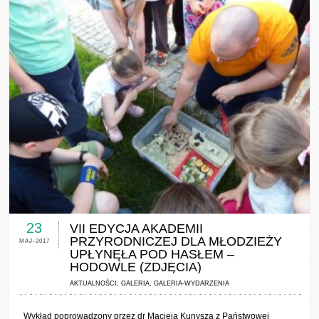
0 COMMENTS / 0 VOTES
23
VII EDYCJA AKADEMII
PRZYRODNICZEJ DLA MŁODZIEŻY
MAJ-2017
UPŁYNĘŁA POD HASŁEM –
HODOWLE (ZDJĘCIA)
AKTUALNOŚCI
,
GALERIA
,
GALERIA-WYDARZENIA
Wykład poprowadzony przez dr Macieja Kunysza z Państwowej