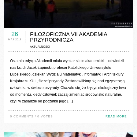
0 COMMENTS / 0 VOTES
26
FILOZOFICZNA VII AKADEMIA
PRZYRODNICZA
MAJ-2017
AKTUALNOŚCI
Ostatnia edycja Akademii miała wymiar sticte akademicki – odwiedził
nas ks. dr Jacek Łapiński, profesor Katolickiego Uniwersytetu
Lubelskiego, dziekan Wydziału Matematyki, Informatyki i Architektury
Krajobrazu KUL, filozof przyrody. Zastanowiliśmy się nad egzystencją
człowieka w świecie przyrody. Okazało się, że kryzys ekologiczny trwa
od momentu, kiedy człowiek zaczął zmieniać środowisko naturalne,
czyli w zasadzie od początku jego […]
0 COMMENTS / 0 VOTES
READ MORE