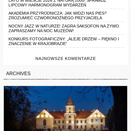
LATO W MIEŚCIE 2026 Z NATURĄ 2000! SPRAWDŹ
LIPCOWY HARMONOGRAM WYDARZEŃ
AKADEMIA PRZYRODNICZA: JAK WIDZI NAS PIES?
ZROZUMIEĆ CZWORONOŻNEGO PRZYJACIELA
NOCNY JAZZ W NATURZE! ZAGRA SAKSOFON NA ŻYWO.
ZAPRASZAMY NA NOC MUZEÓW!
KONKURS FOTOGRAFICZNY: „ALEJE DRZEW – PIĘKNO I
ZNACZENIE W KRAJOBRAZIE”
NAJNOWSZE KOMENTARZE
ARCHIVES