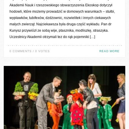
Akademii Nauk i rzeszowskiego stowarzyszenia Ekoskop dotyczył
hodowli, które możemy prowadzić w domowych warunkach – stułbi,
wypławków, tubifexów, dzdżownic, rozwielitek i innych ciekawych
małych zwierząt. Najciekawsza była druga część wykładu. Pan dr
Kunysz przywiózł ze sobą wije, ptasznika, modliszkę, straszyka.
Uczestnicy Akademii otrzymali tez do rąk pojemniki […]
0 COMMENTS / 0 VOTES
READ MORE