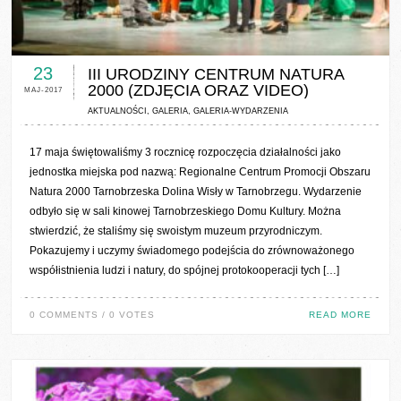
0 COMMENTS / 0 VOTES
23
III URODZINY CENTRUM NATURA
2000 (ZDJĘCIA ORAZ VIDEO)
MAJ-2017
AKTUALNOŚCI
,
GALERIA
,
GALERIA-WYDARZENIA
17 maja świętowaliśmy 3 rocznicę rozpoczęcia działalności jako
jednostka miejska pod nazwą: Regionalne Centrum Promocji Obszaru
Natura 2000 Tarnobrzeska Dolina Wisły w Tarnobrzegu. Wydarzenie
odbyło się w sali kinowej Tarnobrzeskiego Domu Kultury. Można
stwierdzić, że staliśmy się swoistym muzeum przyrodniczym.
Pokazujemy i uczymy świadomego podejścia do zrównoważonego
współistnienia ludzi i natury, do spójnej protokooperacji tych […]
0 COMMENTS / 0 VOTES
READ MORE