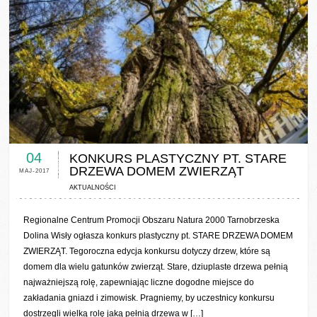
0 COMMENTS / 0 VOTES
04
KONKURS PLASTYCZNY PT. STARE
DRZEWA DOMEM ZWIERZĄT
MAJ-2017
AKTUALNOŚCI
Regionalne Centrum Promocji Obszaru Natura 2000 Tarnobrzeska
Dolina Wisły ogłasza konkurs plastyczny pt. STARE DRZEWA DOMEM
ZWIERZĄT. Tegoroczna edycja konkursu dotyczy drzew, które są
domem dla wielu gatunków zwierząt. Stare, dziuplaste drzewa pełnią
najważniejszą rolę, zapewniając liczne dogodne miejsce do
zakładania gniazd i zimowisk. Pragniemy, by uczestnicy konkursu
dostrzegli wielką rolę jaką pełnią drzewa w […]