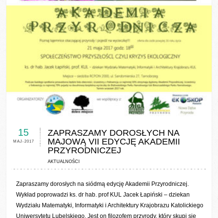
0 COMMENTS / 0 VOTES
15
ZAPRASZAMY DOROSŁYCH NA
MAJOWĄ VII EDYCJĘ AKADEMII
MAJ-2017
PRZYRODNICZEJ
AKTUALNOŚCI
Zapraszamy dorosłych na siódmą edycję Akademii Przyrodniczej.
Wykład poprowadzi ks. dr hab. prof KUL Jacek Łapiński – dziekan
Wydziału Matematyki, Informatyki i Architektury Krajobrazu Katolickiego
Uniwersytetu Lubelskiego. Jest on filozofem przyrody, który skupi się