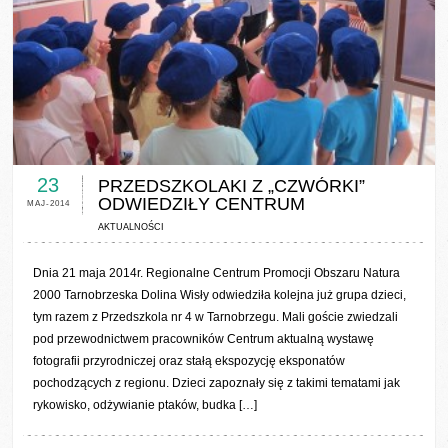
0 COMMENTS / 0 VOTES
23
PRZEDSZKOLAKI Z „CZWÓRKI”
ODWIEDZIŁY CENTRUM
MAJ-2014
AKTUALNOŚCI
Dnia 21 maja 2014r. Regionalne Centrum Promocji Obszaru Natura
2000 Tarnobrzeska Dolina Wisły odwiedziła kolejna już grupa dzieci,
tym razem z Przedszkola nr 4 w Tarnobrzegu. Mali goście zwiedzali
pod przewodnictwem pracowników Centrum aktualną wystawę
fotografii przyrodniczej oraz stałą ekspozycję eksponatów
pochodzących z regionu. Dzieci zapoznały się z takimi tematami jak
rykowisko, odżywianie ptaków, budka […]