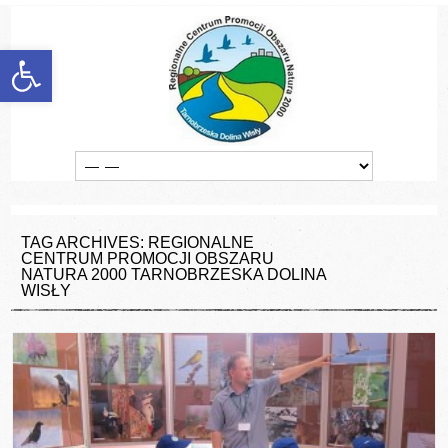
discount
experience
favorable
Otwórz pasek narzędzi
generalize
information
manufacturers
marketing
popularize
poster
quality
vender
TAG ARCHIVES: REGIONALNE
CENTRUM PROMOCJI OBSZARU
NATURA 2000 TARNOBRZESKA DOLINA
WISŁY