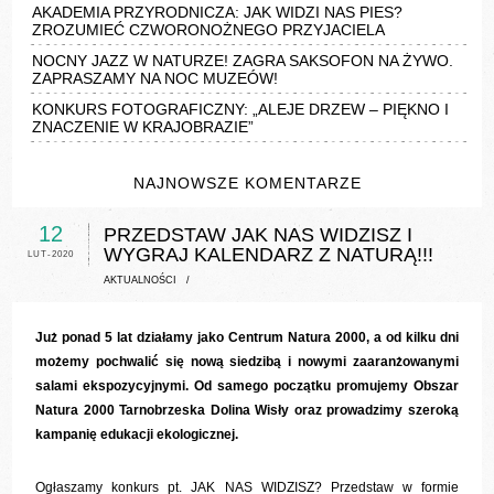
AKADEMIA PRZYRODNICZA: JAK WIDZI NAS PIES?
ZROZUMIEĆ CZWORONOŻNEGO PRZYJACIELA
NOCNY JAZZ W NATURZE! ZAGRA SAKSOFON NA ŻYWO.
ZAPRASZAMY NA NOC MUZEÓW!
KONKURS FOTOGRAFICZNY: „ALEJE DRZEW – PIĘKNO I
ZNACZENIE W KRAJOBRAZIE”
NAJNOWSZE KOMENTARZE
12
PRZEDSTAW JAK NAS WIDZISZ I
WYGRAJ KALENDARZ Z NATURĄ!!!
LUT-2020
AKTUALNOŚCI
/
Już ponad 5 lat działamy jako Centrum Natura 2000, a od kilku dni
możemy pochwalić się nową siedzibą i nowymi zaaranżowanymi
salami ekspozycyjnymi. Od samego początku promujemy Obszar
Natura 2000 Tarnobrzeska Dolina Wisły oraz prowadzimy szeroką
kampanię edukacji ekologicznej.
Ogłaszamy konkurs pt. JAK NAS WIDZISZ? Przedstaw w formie