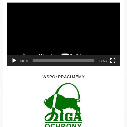
Odtwarzacz
video
00:00
17:53
WSPÓŁPRACUJEMY