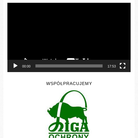
Odtwarzacz
video
00:00
17:53
WSPÓŁPRACUJEMY