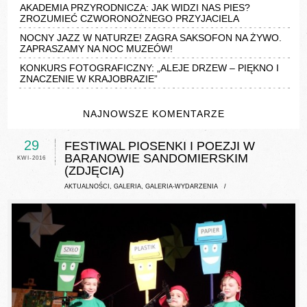
AKADEMIA PRZYRODNICZA: JAK WIDZI NAS PIES?
ZROZUMIEĆ CZWORONOŻNEGO PRZYJACIELA
NOCNY JAZZ W NATURZE! ZAGRA SAKSOFON NA ŻYWO.
ZAPRASZAMY NA NOC MUZEÓW!
KONKURS FOTOGRAFICZNY: „ALEJE DRZEW – PIĘKNO I
ZNACZENIE W KRAJOBRAZIE”
NAJNOWSZE KOMENTARZE
29
FESTIWAL PIOSENKI I POEZJI W
BARANOWIE SANDOMIERSKIM
KWI-2016
(ZDJĘCIA)
AKTUALNOŚCI
,
GALERIA
,
GALERIA-WYDARZENIA
/