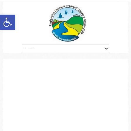
discount
experience
favorable
Otwórz pasek narzędzi
generalize
information
manufacturers
marketing
popularize
poster
quality
vender