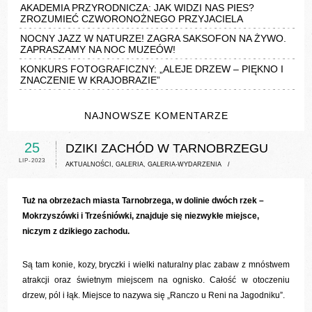
AKADEMIA PRZYRODNICZA: JAK WIDZI NAS PIES?
ZROZUMIEĆ CZWORONOŻNEGO PRZYJACIELA
NOCNY JAZZ W NATURZE! ZAGRA SAKSOFON NA ŻYWO.
ZAPRASZAMY NA NOC MUZEÓW!
KONKURS FOTOGRAFICZNY: „ALEJE DRZEW – PIĘKNO I
ZNACZENIE W KRAJOBRAZIE”
NAJNOWSZE KOMENTARZE
25
DZIKI ZACHÓD W TARNOBRZEGU
LIP-2023
AKTUALNOŚCI
,
GALERIA
,
GALERIA-WYDARZENIA
/
Tuż na obrzeżach miasta Tarnobrzega, w dolinie dwóch rzek –
Mokrzyszówki i Trześniówki, znajduje się niezwykłe miejsce,
niczym z dzikiego zachodu.
Są tam konie, kozy, bryczki i wielki naturalny plac zabaw z mnóstwem
atrakcji oraz świetnym miejscem na ognisko. Całość w otoczeniu
drzew, pól i łąk. Miejsce to nazywa się „Ranczo u Reni na Jagodniku”.