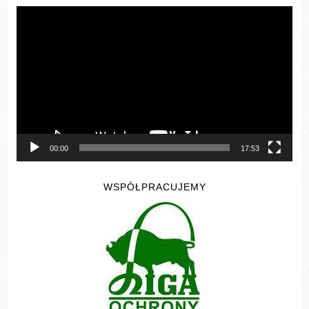
Odtwarzacz
video
00:00
17:53
WSPÓŁPRACUJEMY